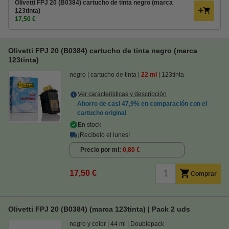
Olivetti FPJ 20 (B0384) cartucho de tinta negro (marca
123tinta)
17,50 €
Olivetti FPJ 20 (B0384) cartucho de tinta negro (marca
123tinta)
negro
cartucho de tinta
22 ml
123tinta
Ver características y descripción
Ahorro de casi
47,9%
en comparación con el
cartucho original
En stock
¡Recíbelo el lunes!
Precio por ml
0,80 €
17,50 €
Comprar
Olivetti FPJ 20 (B0384) (marca 123tinta) | Pack 2 uds
negro y color
44 ml
Doublepack