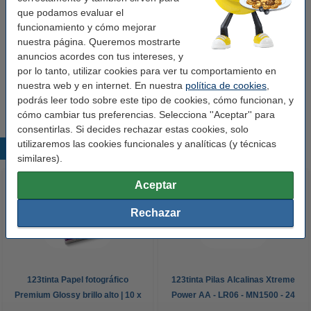
que podamos evaluar el
tres colores
cabezal de inyección de tinta
funcionamiento y cómo mejorar
nuestra página. Queremos mostrarte
Ver características y descripción
anuncios acordes con tus intereses, y
En almacén externo
por lo tanto, utilizar cookies para ver tu comportamiento en
nuestra web y en internet. En nuestra
política de cookies
,
41,50 €
Comprar
podrás leer todo sobre este tipo de cookies, cómo funcionan, y
cómo cambiar tus preferencias. Selecciona ''Aceptar'' para
consentirlas. Si decides rechazar estas cookies, solo
utilizaremos las cookies funcionales y analíticas (y técnicas
Productos destacados
similares).
Aceptar
Rechazar
123tinta Papel fotográfico
123tinta Pilas Alcalinas Xtreme
Premium Glossy brillo alto | 10 x
Power AA - LR06 - MN1500 - 24
15 cm | 260g | 100 hojas
unidades