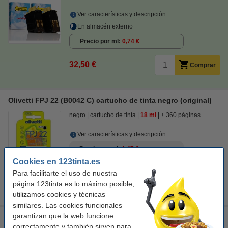
Ver características y descripción
En almacén externo
Precio por ml
0,74 €
32,50 €
Comprar
Olivetti FPJ 22 (B0042 C) cartucho de tinta negro (original)
negro
cartucho de tinta
18 ml
± 360 páginas
Ver características y descripción
Precio por ml
1,47 €
Cookies en 123tinta.es
Comprar
Para facilitarte el uso de nuestra
página 123tinta.es lo máximo posible,
Producto descatalogado.
utilizamos cookies y técnicas
similares. Las cookies funcionales
garantizan que la web funcione
Olivetti FPJ 26 (84436 G) cabezal de impresion color
correctamente y también sirven para
(original)