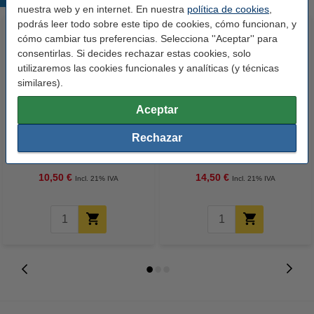
nuestra web y en internet. En nuestra
política de cookies
,
podrás leer todo sobre este tipo de cookies, cómo funcionan, y
cómo cambiar tus preferencias. Selecciona ''Aceptar'' para
consentirlas. Si decides rechazar estas cookies, solo
utilizaremos las cookies funcionales y analíticas (y técnicas
similares).
Aceptar
123tinta Papel fotográfico
123tinta Pilas Alcalinas Xtreme
Rechazar
Premium Glossy brillo alto | 10 x
Power AA - LR06 - MN1500 - 24
15 cm | 260g | 100 hojas
unidades
10,50 €
14,50 €
Incl. 21% IVA
Incl. 21% IVA