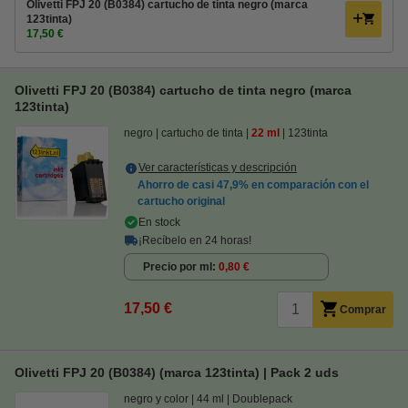
Olivetti FPJ 20 (B0384) cartucho de tinta negro (marca
123tinta)
17,50 €
Olivetti FPJ 20 (B0384) cartucho de tinta negro (marca
123tinta)
negro
cartucho de tinta
22 ml
123tinta
Ver características y descripción
Ahorro de casi
47,9%
en comparación con el
cartucho original
En stock
¡Recíbelo en 24 horas!
Precio por ml
0,80 €
17,50 €
Comprar
Olivetti FPJ 20 (B0384) (marca 123tinta) | Pack 2 uds
negro y color
44 ml
Doublepack