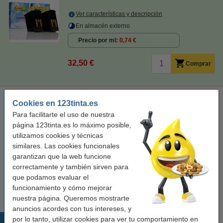
Ver características y descripción
En almacén externo
Precio por ml
0,74 €
32,50 €
Comprar
Olivetti FPJ 22 (B0042 C) cartucho de tinta negro (original)
Cookies en 123tinta.es
negro
cartucho de tinta
18 ml
± 360 páginas
Para facilitarte el uso de nuestra
página 123tinta.es lo máximo posible,
Ver características y descripción
utilizamos cookies y técnicas
similares. Las cookies funcionales
Precio por ml
1,47 €
garantizan que la web funcione
correctamente y también sirven para
Comprar
que podamos evaluar el
Producto descatalogado.
funcionamiento y cómo mejorar
nuestra página. Queremos mostrarte
anuncios acordes con tus intereses, y
por lo tanto, utilizar cookies para ver tu comportamiento en
Productos destacados