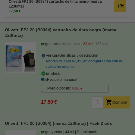
Olivetti FPJ 20 (B0384) cartucho de tinta negro (marca
123tinta)
17,50 €
Olivetti FPJ 20 (B0384) cartucho de tinta negro (marca
123tinta)
negro
cartucho de tinta
22 ml
123tinta
Ver características y descripción
Ahorro de casi
47,9%
en comparación con el
cartucho original
En stock
¡Recíbelo mañana!
Precio por ml
0,80 €
17,50 €
Comprar
Olivetti FPJ 20 (B0384) (marca 123tinta) | Pack 2 uds
negro y color
44 ml
Doublepack