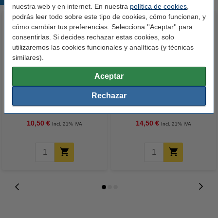
nuestra web y en internet. En nuestra
política de cookies
,
podrás leer todo sobre este tipo de cookies, cómo funcionan, y
cómo cambiar tus preferencias. Selecciona ''Aceptar'' para
consentirlas. Si decides rechazar estas cookies, solo
utilizaremos las cookies funcionales y analíticas (y técnicas
similares).
Aceptar
123tinta Papel fotográfico
123tinta Pilas Alcalinas Xtreme
Rechazar
Premium Glossy brillo alto | 10 x
Power AA - LR06 - MN1500 - 24
15 cm | 260g | 100 hojas
unidades
10,50 €
14,50 €
Incl. 21% IVA
Incl. 21% IVA