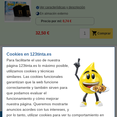
Ver características y descripción
En almacén externo
Precio por ml
0,74 €
32,50 €
Comprar
Olivetti FPJ 22 (B0042 C) cartucho de tinta negro (original)
Cookies en 123tinta.es
negro
cartucho de tinta
18 ml
± 360 páginas
Para facilitarte el uso de nuestra
página 123tinta.es lo máximo posible,
Ver características y descripción
utilizamos cookies y técnicas
similares. Las cookies funcionales
Precio por ml
1,47 €
garantizan que la web funcione
correctamente y también sirven para
Comprar
que podamos evaluar el
Producto descatalogado.
funcionamiento y cómo mejorar
nuestra página. Queremos mostrarte
anuncios acordes con tus intereses, y
por lo tanto, utilizar cookies para ver tu comportamiento en
Productos destacados