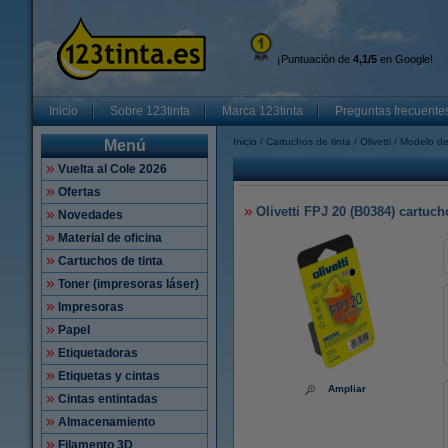
¡Puntuación de
4,1/5
en Google!
Inicio
Sobre 123tinta
Marca 123tinta
Preguntas frecuente
Inicio
Cartuchos de tinta
Olivetti
Modelo de
Menú
Vuelta al Cole 2026
Ofertas
Olivetti FPJ 20 (B0384) cartucho
Novedades
Material de oficina
Cartuchos de tinta
Toner (impresoras láser)
Impresoras
Papel
Etiquetadoras
Etiquetas y cintas
Ampliar
Cintas entintadas
Almacenamiento
Filamento 3D