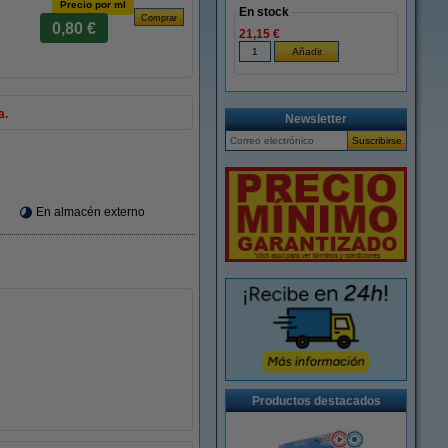
Precio por ml
En stock
0,80 €
21,15 €
a.
Newsletter
En almacén externo
Productos destacados