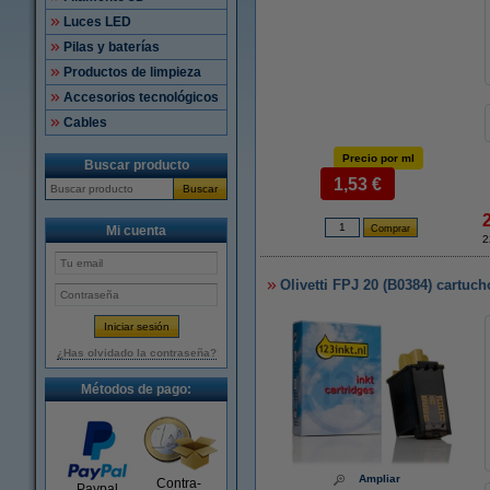
Luces LED
Pilas y baterías
Productos de limpieza
Accesorios tecnológicos
Cables
Precio por ml
Buscar producto
1,53 €
Buscar
Mi cuenta
2
Olivetti FPJ 20 (B0384) cartuch
¿Has olvidado la contraseña?
Métodos de pago:
Ampliar
Contra-
Paypal