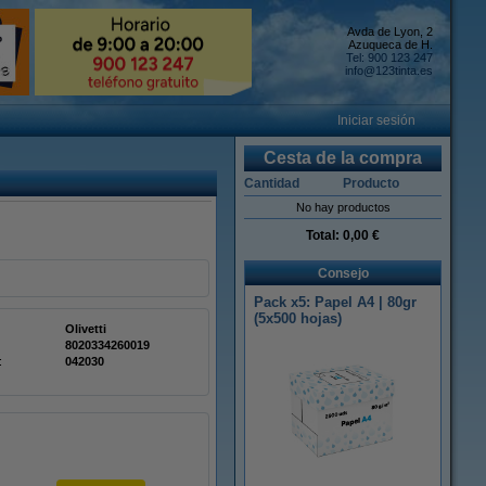
Avda de Lyon, 2
Azuqueca de H.
Tel: 900 123 247
info@123tinta.es
Iniciar sesión
Cesta de la compra
Cantidad
Producto
No hay productos
Total:
0,00 €
Consejo
Pack x5: Papel A4 | 80gr
(5x500 hojas)
Olivetti
8020334260019
:
042030