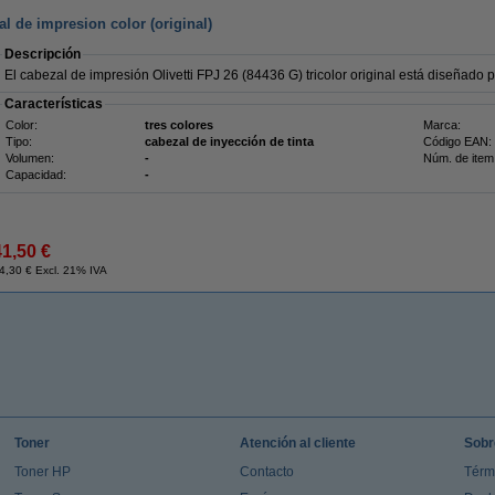
al de impresion color (original)
Descripción
El cabezal de impresión Olivetti FPJ 26 (84436 G) tricolor original está diseñado p
Características
Color:
tres colores
Marca:
Tipo:
cabezal de inyección de tinta
Código EAN:
Volumen:
-
Núm. de item
Capacidad:
-
41,50 €
4,30 € Excl. 21% IVA
Toner
Atención al cliente
Sobr
Toner HP
Contacto
Térm