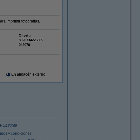
ara imprimir fotografías.
Olivetti
8020334225865
:
042070
En almacén externo
e 123tinta
inos y condiciones