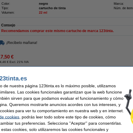
Color:
negro
Marca:
Tipo:
cartucho de tinta
Núm. de item
Volumen:
22 ml
Consejo
Recomendamos comprar este mismo cartucho de marca 123tinta.
¡Recíbelo mañana!
17,50 €
4,46 € Excl. 21% IVA
 (B0384) (marca 123tinta)
23tinta.es
Pack ahorro
uso de nuestra página 123tinta.es lo máximo posible, utilizamos
2 x Olivetti FPJ 20 (B0384) negro
capacidad 22 ml. (marca 123tinta).
similares. Las cookies funcionales garantizan que la web funcione
¡Ahora mucho más barato!
mbién sirven para que podamos evaluar el funcionamiento y cómo
Cartuchos de tinta 100% garantizados.
gina. Queremos mostrarte anuncios acordes con tus intereses, y
Características
ar cookies para ver tu comportamiento en nuestra web y en internet.
Color:
negro y color
Modelo:
 de cookies
, podrás leer todo sobre este tipo de cookies, cómo
Volumen:
44 ml
ambiar tus preferencias. Selecciona ''Aceptar'' para consentirlas.
 estas cookies, solo utilizaremos las cookies funcionales y