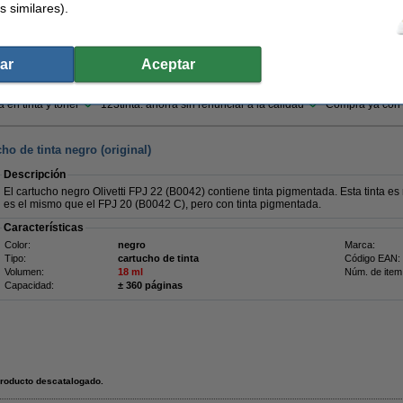
s similares).
32,50 €
ar
Aceptar
6,86 € Excl. 21% IVA
 en tinta y tóner
123tinta: ahorra sin renunciar a la calidad
Compra ya con t
ho de tinta negro (original)
Descripción
El cartucho negro Olivetti FPJ 22 (B0042) contiene tinta pigmentada. Esta tinta es 
es el mismo que el FPJ 20 (B0042 C), pero con tinta pigmentada.
Características
Color:
negro
Marca:
Tipo:
cartucho de tinta
Código EAN:
Volumen:
18 ml
Núm. de item
Capacidad:
± 360 páginas
roducto descatalogado.