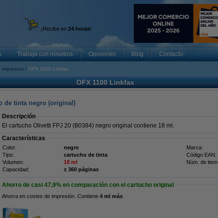
¡Recibe en
24 horas
!
s
Trabaja con nosotros
Opiniones
Blog
Contacto
 impresora
OFX 1100 Linkfax
OFX 1100 Linkfax
 de tinta negro (original)
Descripción
El cartucho Olivetti FPJ 20 (B0384) negro original contiene 18 ml.
Características
Color:
negro
Marca:
Tipo:
cartucho de tinta
Código EAN:
Volumen:
18 ml
Núm. de item
Capacidad:
± 360 páginas
Ahorro de casi
47,9%
en comparación con el cartucho original
Ahorra en costes de impresión. Contiene
4 ml más
.