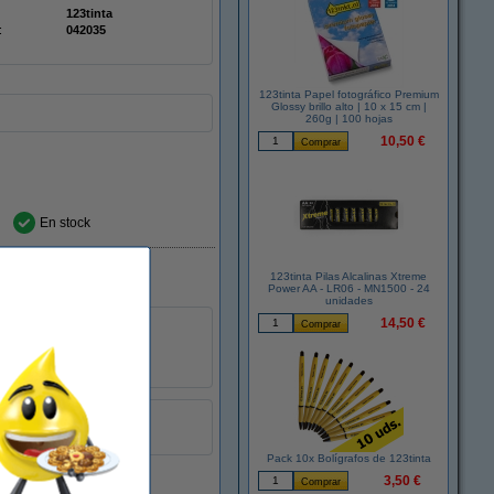
123tinta
:
042035
123tinta Papel fotográfico Premium
Glossy brillo alto | 10 x 15 cm |
260g | 100 hojas
10,50 €
En stock
123tinta Pilas Alcalinas Xtreme
Power AA - LR06 - MN1500 - 24
unidades
14,50 €
Doublepack
Pack 10x Bolígrafos de 123tinta
3,50 €