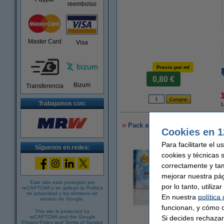
reembolso
Master Card
Visa
Precio por ml
0,80 €
Bizum
Transferencia
Trabajamos con:
1
Pack ahorro Olivetti 2 x FPJ 20
Cookies en 1
Para facilitarte el 
Síguenos en redes:
cookies y técnicas 
correctamente y ta
mejorar nuestra pá
Este sitio está protegido por
por lo tanto, utiliz
reCAPTCHA y se aplican la
Política
de privacidad
y los
términos de
En nuestra
política
servicio de Google
.
funcionan, y cómo c
This site is protected by
Ampliar
Si decides rechazar
reCAPTCHA and the Google
Privacy Policy
and
Terms of Service