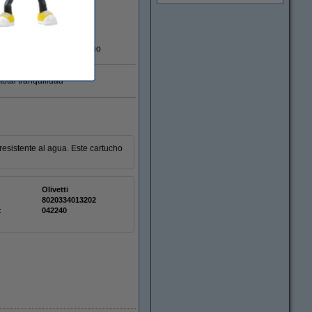
En almacén externo
otal tranquilidad
resistente al agua. Este cartucho
Olivetti
8020334013202
:
042240