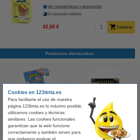
Ver características y descripción
En almacén externo
42,50 €
Comprar
Productos destacados
Cookies en 123tinta.es
Para facilitarte el uso de nuestra
página 123tinta.es lo máximo posible,
utilizamos cookies y técnicas
123tinta Papel fotográfico
123tinta Pilas Alcalinas Xtreme
similares. Las cookies funcionales
Premium Glossy brillo alto | 10 x
Power AA - LR06 - MN1500 - 24
garantizan que la web funcione
15 cm | 260g | 100 hojas
unidades
correctamente y también sirven para
10,50 €
14,50 €
Incl. 21% IVA
Incl. 21% IVA
que podamos evaluar el