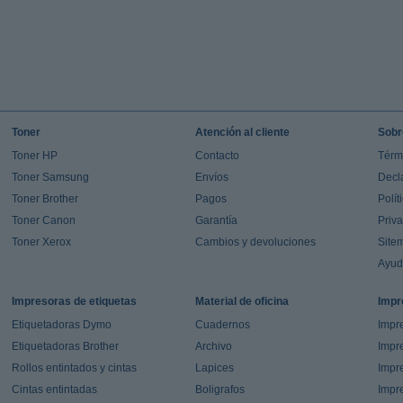
Toner
Atención al cliente
Sobr
Toner HP
Contacto
Térm
Toner Samsung
Envíos
Decl
Toner Brother
Pagos
Polít
Toner Canon
Garantía
Priv
Toner Xerox
Cambios y devoluciones
Site
Ayu
Impresoras de etiquetas
Material de oficina
Impr
Etiquetadoras Dymo
Cuadernos
Impre
Etiquetadoras Brother
Archivo
Impr
Rollos entintados y cintas
Lapices
Impre
Cintas entintadas
Boligrafos
Impr