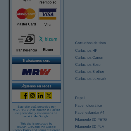
reembolso
Master Card
Visa
Cartuchos de tinta
Bizum
Transferencia
Cartuchos HP
Cartuchos Canon
Trabajamos con:
Cartuchos Epson
Cartuchos Brother
Cartuchos Lexmark
Síguenos en redes:
Papel
Papel fotográfico
Este sitio está protegido por
reCAPTCHA y se aplican la
Política
Papel estándar A4
de privacidad
y los
términos de
servicio de Google
.
Filamento 3D PETG
This site is protected by
Filamento 3D PLA
reCAPTCHA and the Google
Privacy Policy
and
Terms of Service