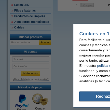
Luces LED
P
Pilas y baterías
Productos de limpieza
Accesorios tecnológicos
Cables
Cookies en 1
Buscar producto
Para facilitarte el 
Buscar
cookies y técnicas 
correctamente y ta
Mi cuenta
mejorar nuestra pá
por lo tanto, utiliz
En nuestra
política
funcionan, y cómo c
Si decides rechazar
¿Has olvidado la contraseña?
analíticas (y técnica
Métodos de pago:
Rechaz
Contra-
Paypal