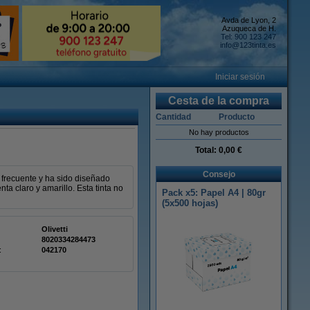
Avda de Lyon, 2
Azuqueca de H.
Tel: 900 123 247
info@123tinta.es
Iniciar sesión
Cesta de la compra
Cantidad
Producto
No hay productos
Total:
0,00 €
Consejo
 frecuente y ha sido diseñado
ta claro y amarillo. Esta tinta no
Pack x5: Papel A4 | 80gr
(5x500 hojas)
Olivetti
8020334284473
:
042170