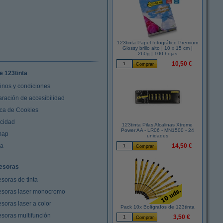
123tinta Papel fotográfico Premium
Glossy brillo alto | 10 x 15 cm |
260g | 100 hojas
10,50 €
e 123tinta
inos y condiciones
aración de accesibilidad
ica de Cookies
acidad
123tinta Pilas Alcalinas Xtreme
Power AA - LR06 - MN1500 - 24
map
unidades
da
14,50 €
esoras
soras de tinta
esoras laser monocromo
soras laser a color
Pack 10x Bolígrafos de 123tinta
esoras multifunción
3,50 €