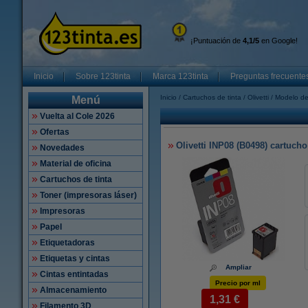
¡Puntuación de
4,1/5
en Google!
Inicio
Sobre 123tinta
Marca 123tinta
Preguntas frecuente
Inicio
Cartuchos de tinta
Olivetti
Modelo de
Menú
Vuelta al Cole 2026
Ofertas
Olivetti INP08 (B0498) cartucho 
Novedades
Material de oficina
Cartuchos de tinta
Toner (impresoras láser)
Impresoras
Papel
Etiquetadoras
Etiquetas y cintas
Ampliar
Cintas entintadas
Precio por ml
Almacenamiento
1,31 €
Filamento 3D