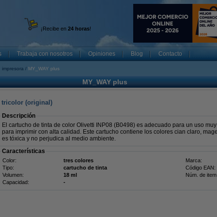
¡Recibe en
24 horas
!
s
Trabaja con nosotros
Opiniones
Blog
Contacto
 impresora
MY_WAY plus
MY_WAY plus
tricolor (original)
Descripción
El cartucho de tinta de color Olivetti INP08 (B0498) es adecuado para un uso muy
para imprimir con alta calidad. Este cartucho contiene los colores cian claro, magen
es tóxica y no perjudica al medio ambiente.
Características
Color:
tres colores
Marca:
Tipo:
cartucho de tinta
Código EAN:
Volumen:
18 ml
Núm. de item
Capacidad:
-