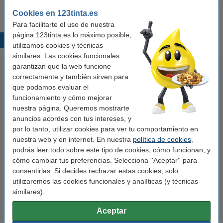
Producto descatalogado.
Cookies en 123tinta.es
Para facilitarte el uso de nuestra
página 123tinta.es lo máximo posible,
Productos destacados
utilizamos cookies y técnicas
similares. Las cookies funcionales
garantizan que la web funcione
correctamente y también sirven para
que podamos evaluar el
funcionamiento y cómo mejorar
nuestra página. Queremos mostrarte
anuncios acordes con tus intereses, y
por lo tanto, utilizar cookies para ver tu comportamiento en
123tinta Papel fotográfico
123tinta Pilas Alcalinas Xtreme
nuestra web y en internet. En nuestra
política de cookies
,
Premium Glossy brillo alto | 10 x
Power AA - LR06 - MN1500 - 24
podrás leer todo sobre este tipo de cookies, cómo funcionan, y
15 cm | 260g | 100 hojas
unidades
cómo cambiar tus preferencias. Selecciona ''Aceptar'' para
10,50 €
14,50 €
consentirlas. Si decides rechazar estas cookies, solo
Incl. 21% IVA
Incl. 21% IVA
utilizaremos las cookies funcionales y analíticas (y técnicas
similares).
Aceptar