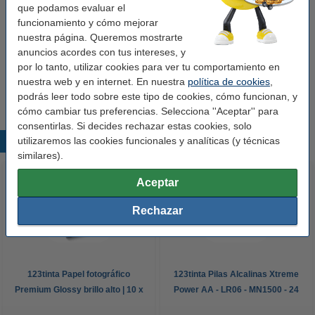
que podamos evaluar el
Ver características y descripción
funcionamiento y cómo mejorar
En almacén externo
nuestra página. Queremos mostrarte
Por página
0,052 €
anuncios acordes con tus intereses, y
por lo tanto, utilizar cookies para ver tu comportamiento en
12,50 €
nuestra web y en internet. En nuestra
política de cookies
,
Comprar
podrás leer todo sobre este tipo de cookies, cómo funcionan, y
cómo cambiar tus preferencias. Selecciona ''Aceptar'' para
consentirlas. Si decides rechazar estas cookies, solo
utilizaremos las cookies funcionales y analíticas (y técnicas
Productos destacados
similares).
Aceptar
Rechazar
123tinta Papel fotográfico
123tinta Pilas Alcalinas Xtreme
Premium Glossy brillo alto | 10 x
Power AA - LR06 - MN1500 - 24
15 cm | 260g | 100 hojas
unidades