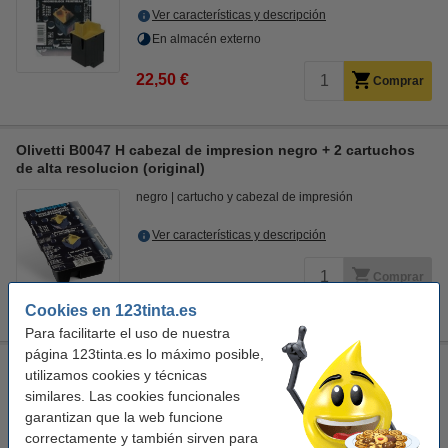
Ver características y descripción
En almacén externo
22,50 €
Comprar
Olivetti B0047 H cabezal de impresion negro + 2 cartuchos
de alta resolucion (original)
negro
cartucho y cabezal de impresión
Ver características y descripción
Comprar
Producto descatalogado.
Cookies en 123tinta.es
Para facilitarte el uso de nuestra
página 123tinta.es lo máximo posible,
Olivetti B0205 M cabezal de impresion foto + 1 cartucho foto
utilizamos cookies y técnicas
(original)
similares. Las cookies funcionales
cuatro colores
cartucho y cabezal de impresión
garantizan que la web funcione
± 240 páginas
correctamente y también sirven para