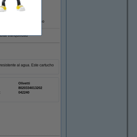
En almacén externo
otal tranquilidad
resistente al agua. Este cartucho
Olivetti
8020334013202
:
042240