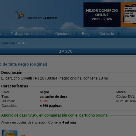
¡Recibe en
24 horas
!
s
Trabaja con nosotros
Opiniones
Blog
Contacto
 impresora
JP 370
JP 370
 de tinta negro (original)
Descripción
El cartucho Olivetti FPJ 20 (B0384) negro original contiene 18 ml.
Características
Color:
negro
Marca:
Tipo:
cartucho de tinta
Código EAN:
Volumen:
18 ml
Núm. de item
Capacidad:
± 360 páginas
Ahorro de casi
47,9%
en comparación con el cartucho original
Ahorra en costes de impresión. Contiene
4 ml más
.