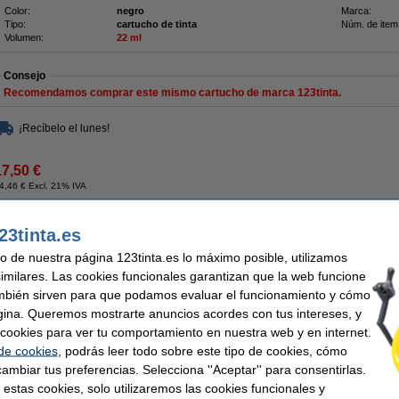
Color:
negro
Marca:
Tipo:
cartucho de tinta
Núm. de item
Volumen:
22 ml
Consejo
Recomendamos comprar este mismo cartucho de marca 123tinta.
¡Recíbelo el lunes!
17,50 €
4,46 € Excl. 21% IVA
123tinta) | Pack 2 uds
23tinta.es
Pack ahorro
uso de nuestra página 123tinta.es lo máximo posible, utilizamos
2 x Olivetti FPJ 20 (B0384) negro
capacidad 22 ml. (marca 123tinta).
similares. Las cookies funcionales garantizan que la web funcione
¡Ahora mucho más barato!
mbién sirven para que podamos evaluar el funcionamiento y cómo
Cartuchos de tinta 100% garantizados.
gina. Queremos mostrarte anuncios acordes con tus intereses, y
Características
ar cookies para ver tu comportamiento en nuestra web y en internet.
Color:
negro y color
Modelo:
 de cookies
, podrás leer todo sobre este tipo de cookies, cómo
Volumen:
44 ml
ambiar tus preferencias. Selecciona ''Aceptar'' para consentirlas.
 estas cookies, solo utilizaremos las cookies funcionales y