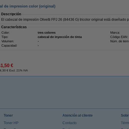
al de impresion color (original)
Descripción
El cabezal de impresión Olivetti FPJ 26 (84436 G) tricolor original está diseñado p
Características
Color:
tres colores
Marca:
Tipo:
cabezal de inyección de tinta
Código EAN:
Volumen:
-
Núm. de item
Capacidad:
-
41,50 €
4,30 € Excl. 21% IVA
Toner
Atención al cliente
Sobr
Toner HP
Contacto
Térm