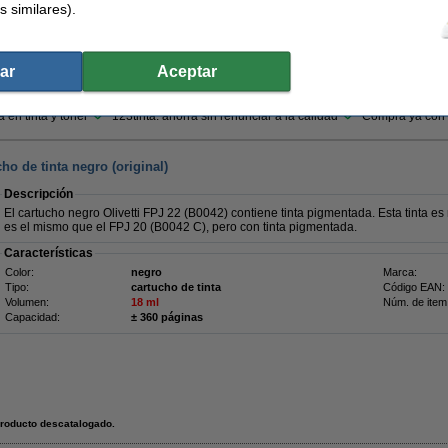
s similares).
32,50 €
ar
Aceptar
6,86 € Excl. 21% IVA
 en tinta y tóner
123tinta: ahorra sin renunciar a la calidad
Compra ya con t
ho de tinta negro (original)
Descripción
El cartucho negro Olivetti FPJ 22 (B0042) contiene tinta pigmentada. Esta tinta es 
es el mismo que el FPJ 20 (B0042 C), pero con tinta pigmentada.
Características
Color:
negro
Marca:
Tipo:
cartucho de tinta
Código EAN:
Volumen:
18 ml
Núm. de item
Capacidad:
± 360 páginas
roducto descatalogado.