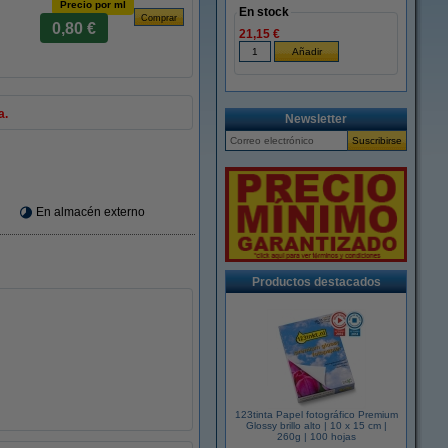
Precio por ml
En stock
0,80 €
21,15 €
a.
Newsletter
En almacén externo
Productos destacados
123tinta Papel fotográfico Premium
Glossy brillo alto | 10 x 15 cm |
260g | 100 hojas