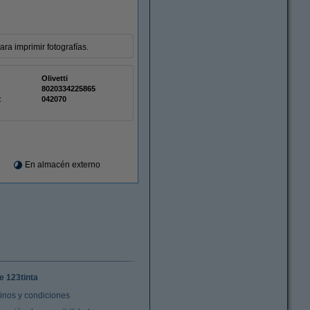
ara imprimir fotografías.
Olivetti
8020334225865
:
042070
En almacén externo
e 123tinta
inos y condiciones