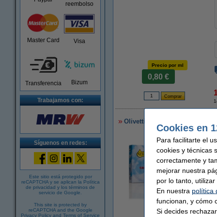
reembolso
Master Card
Visa
Precio por ml
0,80 €
Bizum
Transferencia
Trabajamos con:
1
Olivetti FPJ 20 (B0384) (marca 
Cookies en 1
Para facilitarte el 
Síguenos en redes:
cookies y técnicas 
correctamente y ta
mejorar nuestra pá
Este sitio está protegido por
por lo tanto, utiliz
reCAPTCHA y se aplican la
Política
de privacidad
y los
términos de
En nuestra
política
servicio de Google
.
funcionan, y cómo c
This site is protected by
Ampliar
Si decides rechazar
reCAPTCHA and the Google
Privacy Policy
and
Terms of Service