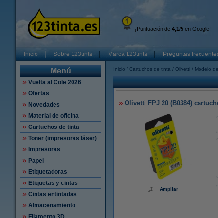
¡Puntuación de
4,1/5
en Google!
Inicio
Sobre 123tinta
Marca 123tinta
Preguntas frecuente
Inicio
Cartuchos de tinta
Olivetti
Modelo de
Menú
Vuelta al Cole 2026
Ofertas
Olivetti FPJ 20 (B0384) cartucho
Novedades
Material de oficina
Cartuchos de tinta
Toner (impresoras láser)
Impresoras
Papel
Etiquetadoras
Etiquetas y cintas
Ampliar
Cintas entintadas
Almacenamiento
Filamento 3D