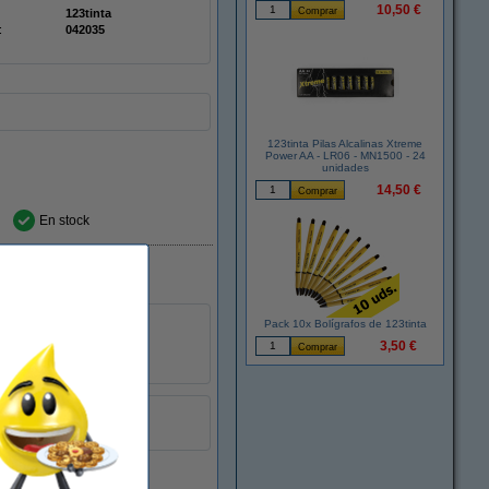
10,50 €
123tinta
:
042035
123tinta Pilas Alcalinas Xtreme
Power AA - LR06 - MN1500 - 24
unidades
14,50 €
En stock
Pack 10x Bolígrafos de 123tinta
3,50 €
Doublepack