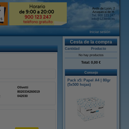
Avda de Lyon, 2
Azuqueca de H.
Tel: 900 123 247
info@123tinta.es
Iniciar sesión
Cesta de la compra
Cantidad
Producto
No hay productos
Total:
0,00 €
Consejo
Pack x5: Papel A4 | 80gr
(5x500 hojas)
Olivetti
8020334260019
:
042030