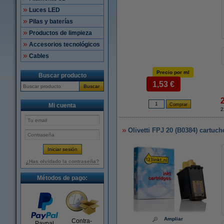
Luces LED
Pilas y baterías
Productos de limpieza
Accesorios tecnológicos
Cables
Precio por ml
Buscar producto
1,53 €
Buscar
Mi cuenta
2
Olivetti FPJ 20 (B0384) cartuch
¿Has olvidado la contraseña?
Métodos de pago:
Ampliar
Contra-
Paypal