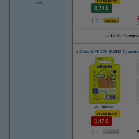
Precio por ml
apply.
0,74 €
2
La tienda experta
Olivetti FPJ 22 (B0042 C) cartuc
Ampliar
Precio por ml
1,47 €
P