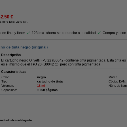
32,50 €
6,86 € Excl. 21% IVA
 en tinta y tóner
123tinta: ahorra sin renunciar a la calidad
Compra ya con t
ho de tinta negro (original)
Descripción
El cartucho negro Olivetti FPJ 22 (B0042) contiene tinta pigmentada. Esta tinta es 
es el mismo que el FPJ 20 (B0042 C), pero con tinta pigmentada.
Características
Color:
negro
Marca:
Tipo:
cartucho de tinta
Código EAN:
Volumen:
18 ml
Núm. de item
Capacidad:
± 360 páginas
roducto descatalogado.