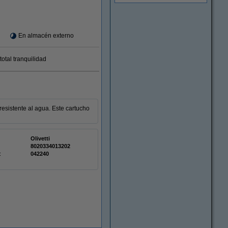
En almacén externo
otal tranquilidad
resistente al agua. Este cartucho
Olivetti
8020334013202
:
042240