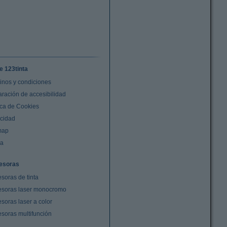
e 123tinta
inos y condiciones
aración de accesibilidad
ica de Cookies
acidad
map
da
esoras
soras de tinta
esoras laser monocromo
soras laser a color
esoras multifunción