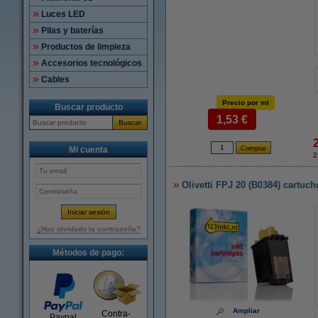
Luces LED
Pilas y baterías
Productos de limpieza
Accesorios tecnológicos
Cables
Precio por ml
Buscar producto
1,53 €
Buscar
Mi cuenta
2
Olivetti FPJ 20 (B0384) cartuch
¿Has olvidado la contraseña?
Métodos de pago:
Ampliar
Contra-
Paypal