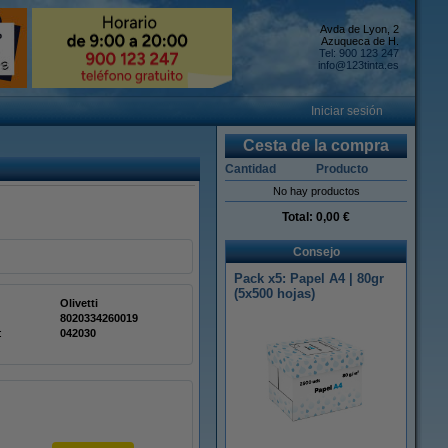
Avda de Lyon, 2
Azuqueca de H.
Tel: 900 123 247
info@123tinta.es
Iniciar sesión
Cesta de la compra
Cantidad
Producto
No hay productos
Total:
0,00 €
Consejo
Pack x5: Papel A4 | 80gr
(5x500 hojas)
Olivetti
8020334260019
:
042030