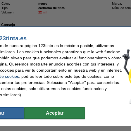
Color:
negro
Marca:
Tipo:
cartucho de tinta
Núm. de item
Volumen:
22 ml
Consejo
Recomendamos comprar este mismo cartucho de marca 123tinta.
23tinta.es
¡Recíbelo el lunes!
uso de nuestra página 123tinta.es lo máximo posible, utilizamos
similares. Las cookies funcionales garantizan que la web funcione
17,50 €
mbién sirven para que podamos evaluar el funcionamiento y cómo
4,46 € Excl. 21% IVA
gina. Queremos mostrarte anuncios acordes con tus intereses, y
ar cookies para ver tu comportamiento en nuestra web y en internet.
123tinta) | Pack 2 uds
 de cookies
, podrás leer todo sobre este tipo de cookies, cómo
Pack ahorro
ambiar tus preferencias. Selecciona ''Aceptar'' para consentirlas.
2 x Olivetti FPJ 20 (B0384) negro
capacidad 22 ml. (marca 123tinta).
 estas cookies, solo utilizaremos las cookies funcionales y
s similares).
¡Ahora mucho más barato!
Cartuchos de tinta 100% garantizados.
Características
Color:
negro y color
Modelo:
ar
Aceptar
Volumen:
44 ml