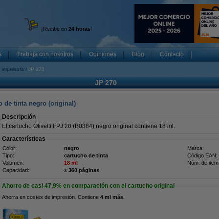
¡Recibe en
24 horas
!
s
Trabaja con nosotros
Opiniones
Blog
Contacto
 impresora
JP 270
JP 270
 de tinta negro (original)
Descripción
El cartucho Olivetti FPJ 20 (B0384) negro original contiene 18 ml.
Características
Color:
negro
Marca:
Tipo:
cartucho de tinta
Código EAN:
Volumen:
18 ml
Núm. de item
Capacidad:
± 360 páginas
Ahorro de casi
47,9%
en comparación con el cartucho original
Ahorra en costes de impresión. Contiene
4 ml más
.