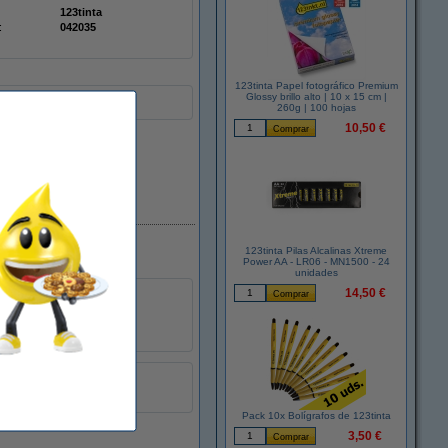
123tinta
:
042035
123tinta Papel fotográfico Premium
Glossy brillo alto | 10 x 15 cm |
260g | 100 hojas
10,50 €
En stock
123tinta Pilas Alcalinas Xtreme
Power AA - LR06 - MN1500 - 24
unidades
14,50 €
Doublepack
Pack 10x Bolígrafos de 123tinta
3,50 €