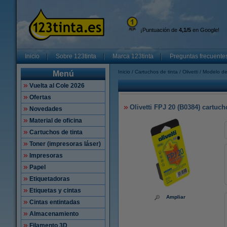
¡Puntuación de
4,1/5
en Google!
Inicio
Sobre 123tinta
Marca 123tinta
Preguntas frecuente
Inicio
Cartuchos de tinta
Olivetti
Modelo de
Menú
Vuelta al Cole 2026
Ofertas
Olivetti FPJ 20 (B0384) cartucho
Novedades
Material de oficina
Cartuchos de tinta
Toner (impresoras láser)
Impresoras
Papel
Etiquetadoras
Etiquetas y cintas
Ampliar
Cintas entintadas
Almacenamiento
Filamento 3D