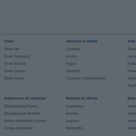
Toner
Atención al cliente
Sobr
Toner HP
Contacto
Térm
Toner Samsung
Envíos
Decl
Toner Brother
Pagos
Polít
Toner Canon
Garantía
Priv
Toner Xerox
Cambios y devoluciones
Site
Ayu
Impresoras de etiquetas
Material de oficina
Impr
Etiquetadoras Dymo
Cuadernos
Impre
Etiquetadoras Brother
Archivo
Impr
Rollos entintados y cintas
Lapices
Impre
Cintas entintadas
Boligrafos
Impr