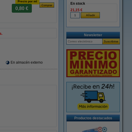
Precio por ml
En stock
0,80 €
21,15 €
a.
Newsletter
En almacén externo
Productos destacados