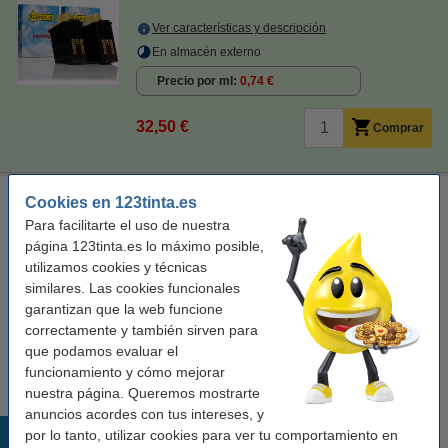
Ver características y descripción
En almacén externo
Precio por ml
0,74 €
32,50 €
Comprar
Olivetti FPJ 26 (84436 G) cabezal de impresion color
Cookies en 123tinta.es
(original)
Para facilitarte el uso de nuestra
tres colores
cabezal de inyección de tinta
página 123tinta.es lo máximo posible,
utilizamos cookies y técnicas
Ver características y descripción
similares. Las cookies funcionales
En almacén externo
garantizan que la web funcione
correctamente y también sirven para
41,50 €
Comprar
que podamos evaluar el
funcionamiento y cómo mejorar
nuestra página. Queremos mostrarte
anuncios acordes con tus intereses, y
Productos destacados
por lo tanto, utilizar cookies para ver tu comportamiento en