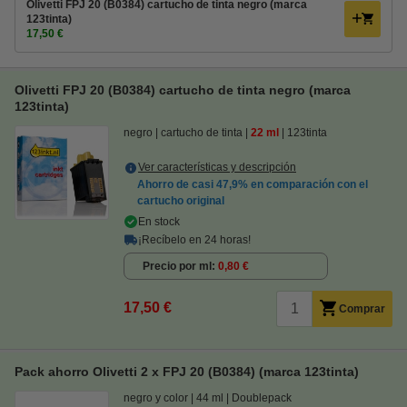
Olivetti FPJ 20 (B0384) cartucho de tinta negro (marca
123tinta)
17,50 €
Olivetti FPJ 20 (B0384) cartucho de tinta negro (marca
123tinta)
negro
cartucho de tinta
22 ml
123tinta
Ver características y descripción
Ahorro de casi
47,9%
en comparación con el
cartucho original
En stock
¡Recíbelo en 24 horas!
Precio por ml
0,80 €
17,50 €
Comprar
Pack ahorro Olivetti 2 x FPJ 20 (B0384) (marca 123tinta)
negro y color
44 ml
Doublepack