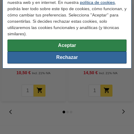
nuestra web y en internet. En nuestra
política de cookies
,
podrás leer todo sobre este tipo de cookies, cómo funcionan, y
cómo cambiar tus preferencias. Selecciona ''Aceptar'' para
consentirlas. Si decides rechazar estas cookies, solo
utilizaremos las cookies funcionales y analíticas (y técnicas
similares).
Aceptar
123tinta Papel fotográfico
123tinta Pilas Alcalinas Xtreme
Rechazar
Premium Glossy brillo alto | 10 x
Power AA - LR06 - MN1500 - 24
15 cm | 260g | 100 hojas
unidades
10,50 €
14,50 €
Incl. 21% IVA
Incl. 21% IVA