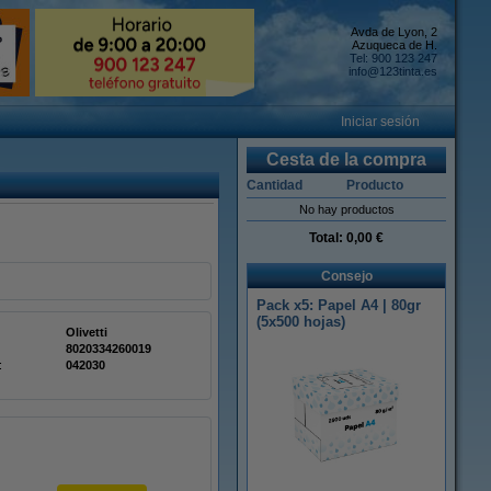
Avda de Lyon, 2
Azuqueca de H.
Tel: 900 123 247
info@123tinta.es
Iniciar sesión
Cesta de la compra
Cantidad
Producto
No hay productos
Total:
0,00 €
Consejo
Pack x5: Papel A4 | 80gr
(5x500 hojas)
Olivetti
8020334260019
:
042030