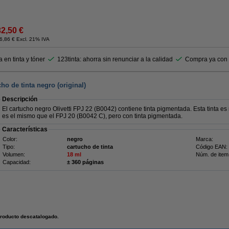
32,50 €
6,86 € Excl. 21% IVA
 en tinta y tóner
123tinta: ahorra sin renunciar a la calidad
Compra ya con t
ho de tinta negro (original)
Descripción
El cartucho negro Olivetti FPJ 22 (B0042) contiene tinta pigmentada. Esta tinta es 
es el mismo que el FPJ 20 (B0042 C), pero con tinta pigmentada.
Características
Color:
negro
Marca:
Tipo:
cartucho de tinta
Código EAN:
Volumen:
18 ml
Núm. de item
Capacidad:
± 360 páginas
roducto descatalogado.