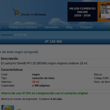
¡Recibe en
24 horas
!
s
Trabaja con nosotros
Opiniones
Blog
Contacto
 impresora
JP 150 WS
JP 150 WS
 de tinta negro (original)
Descripción
El cartucho Olivetti FPJ 20 (B0384) negro original contiene 18 ml.
Características
Color:
negro
Marca:
Tipo:
cartucho de tinta
Código EAN:
Volumen:
18 ml
Núm. de item
Capacidad:
± 360 páginas
Ahorro de casi
47,9%
en comparación con el cartucho original
Ahorra en costes de impresión. Contiene
4 ml más
.