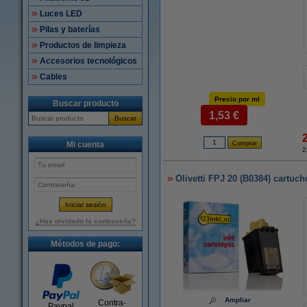
Luces LED
Pilas y baterías
Productos de limpieza
Accesorios tecnológicos
Cables
Precio por ml
Buscar producto
1,53 €
Buscar
Mi cuenta
2
Olivetti FPJ 20 (B0384) cartuch
¿Has olvidado la contraseña?
Métodos de pago:
Ampliar
Contra-
Paypal