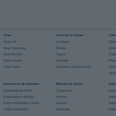
Toner
Atención al cliente
Sobr
Toner HP
Contacto
Térm
Toner Samsung
Envíos
Decl
Toner Brother
Pagos
Polít
Toner Canon
Garantía
Priv
Toner Xerox
Cambios y devoluciones
Site
Ayu
Impresoras de etiquetas
Material de oficina
Impr
Etiquetadoras Dymo
Cuadernos
Impre
Etiquetadoras Brother
Archivo
Impr
Rollos entintados y cintas
Lapices
Impre
Cintas entintadas
Boligrafos
Impr