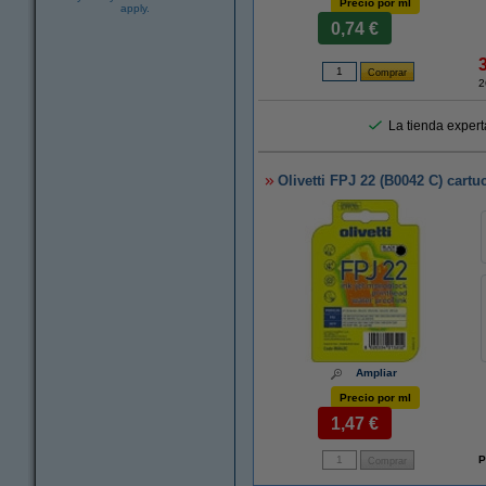
Precio por ml
apply.
0,74 €
2
La tienda experta
Olivetti FPJ 22 (B0042 C) cartuc
Ampliar
Precio por ml
1,47 €
P