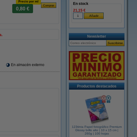
Precio por ml
En stock
0,80 €
21,15 €
a.
Newsletter
En almacén externo
Productos destacados
123tinta Papel fotográfico Premium
Glossy brillo alto | 10 x 15 cm |
260g | 100 hojas