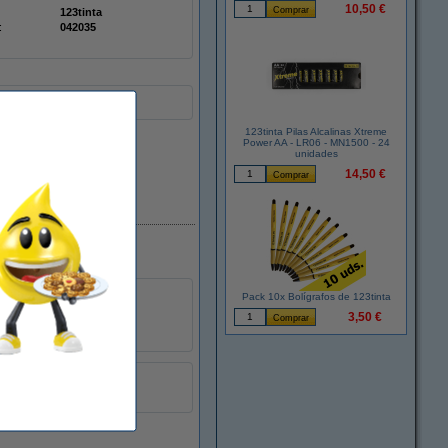
10,50 €
123tinta
:
042035
123tinta Pilas Alcalinas Xtreme
Power AA - LR06 - MN1500 - 24
unidades
14,50 €
En stock
Pack 10x Bolígrafos de 123tinta
3,50 €
Doublepack