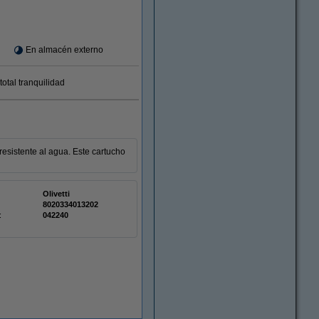
En almacén externo
otal tranquilidad
resistente al agua. Este cartucho
Olivetti
8020334013202
:
042240