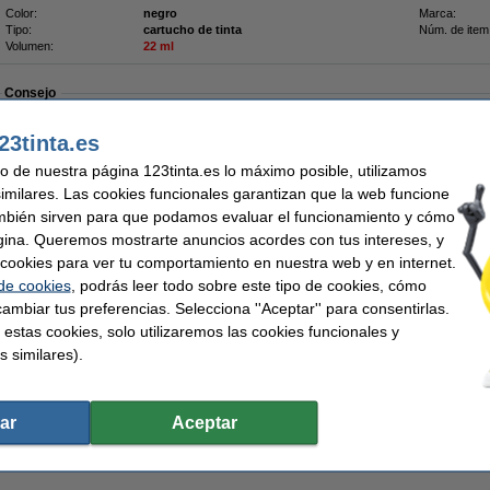
Color:
negro
Marca:
Tipo:
cartucho de tinta
Núm. de item
Volumen:
22 ml
Consejo
Recomendamos comprar este mismo cartucho de marca 123tinta.
23tinta.es
¡Recíbelo el lunes!
uso de nuestra página 123tinta.es lo máximo posible, utilizamos
similares. Las cookies funcionales garantizan que la web funcione
17,50 €
mbién sirven para que podamos evaluar el funcionamiento y cómo
4,46 € Excl. 21% IVA
gina. Queremos mostrarte anuncios acordes con tus intereses, y
ar cookies para ver tu comportamiento en nuestra web y en internet.
123tinta) | Pack 2 uds
 de cookies
, podrás leer todo sobre este tipo de cookies, cómo
Pack ahorro
ambiar tus preferencias. Selecciona ''Aceptar'' para consentirlas.
2 x Olivetti FPJ 20 (B0384) negro
capacidad 22 ml. (marca 123tinta).
 estas cookies, solo utilizaremos las cookies funcionales y
s similares).
¡Ahora mucho más barato!
Cartuchos de tinta 100% garantizados.
Características
Color:
negro y color
Modelo:
ar
Aceptar
Volumen:
44 ml