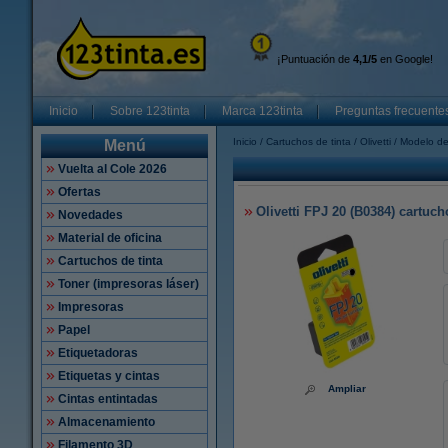
¡Puntuación de
4,1/5
en Google!
Inicio
Sobre 123tinta
Marca 123tinta
Preguntas frecuente
Inicio
Cartuchos de tinta
Olivetti
Modelo de
Menú
Vuelta al Cole 2026
Ofertas
Olivetti FPJ 20 (B0384) cartucho
Novedades
Material de oficina
Cartuchos de tinta
Toner (impresoras láser)
Impresoras
Papel
Etiquetadoras
Etiquetas y cintas
Ampliar
Cintas entintadas
Almacenamiento
Filamento 3D