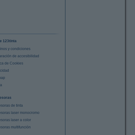
e 123tinta
inos y condiciones
aración de accesibilidad
ica de Cookies
acidad
map
da
esoras
soras de tinta
esoras laser monocromo
soras laser a color
esoras multifunción