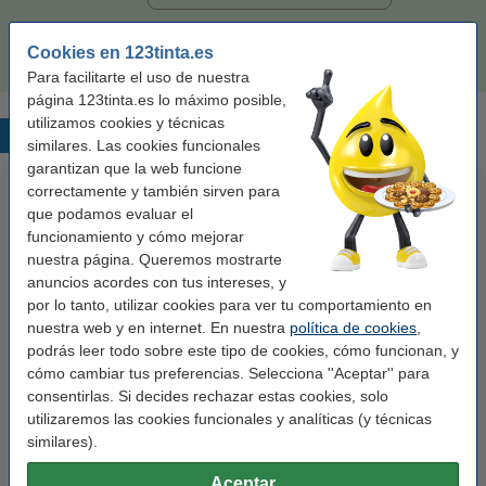
32,50 €
Comprar
Cookies en 123tinta.es
Para facilitarte el uso de nuestra
página 123tinta.es lo máximo posible,
utilizamos cookies y técnicas
Productos destacados
similares. Las cookies funcionales
garantizan que la web funcione
correctamente y también sirven para
que podamos evaluar el
funcionamiento y cómo mejorar
nuestra página. Queremos mostrarte
anuncios acordes con tus intereses, y
por lo tanto, utilizar cookies para ver tu comportamiento en
nuestra web y en internet. En nuestra
política de cookies
,
123tinta Papel fotográfico
123tinta Pilas Alcalinas Xtreme
podrás leer todo sobre este tipo de cookies, cómo funcionan, y
Premium Glossy brillo alto | 10 x
Power AA - LR06 - MN1500 - 24
cómo cambiar tus preferencias. Selecciona ''Aceptar'' para
15 cm | 260g | 100 hojas
unidades
consentirlas. Si decides rechazar estas cookies, solo
10,50 €
14,50 €
utilizaremos las cookies funcionales y analíticas (y técnicas
Incl. 21% IVA
Incl. 21% IVA
similares).
Aceptar