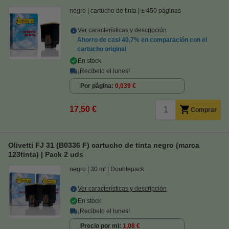
negro
cartucho de tinta
± 450 páginas
Ver características y descripción
Ahorro de casi
40,7%
en comparación con el
cartucho original
En stock
¡Recíbelo el lunes!
Por página
0,039 €
17,50 €
Comprar
Olivetti FJ 31 (B0336 F) cartucho de tinta negro (marca
123tinta) | Pack 2 uds
negro
30 ml
Doublepack
Ver características y descripción
En stock
¡Recíbelo el lunes!
Precio por ml
1,08 €