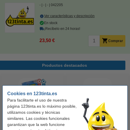
-
-
-
042205
Ver características y descripción
En stock
¡Recíbelo en 24 horas!
23,50 €
Comprar
Productos destacados
Cookies en 123tinta.es
Para facilitarte el uso de nuestra
página 123tinta.es lo máximo posible,
utilizamos cookies y técnicas
similares. Las cookies funcionales
123tinta Papel fotográfico
123tinta Pilas Alcalinas Xtreme
garantizan que la web funcione
Premium Glossy brillo alto | 10 x
Power AA - LR06 - MN1500 - 24