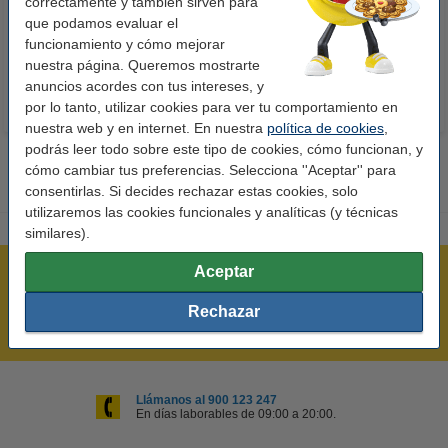
correctamente y también sirven para
15 cm | 260g | 100 hojas
unidades
que podamos evaluar el
10,50 €
14,50 €
Incl. 21% IVA
Incl. 21% IVA
funcionamiento y cómo mejorar
nuestra página. Queremos mostrarte
anuncios acordes con tus intereses, y
por lo tanto, utilizar cookies para ver tu comportamiento en
nuestra web y en internet. En nuestra
política de cookies
,
podrás leer todo sobre este tipo de cookies, cómo funcionan, y
cómo cambiar tus preferencias. Selecciona ''Aceptar'' para
consentirlas. Si decides rechazar estas cookies, solo
utilizaremos las cookies funcionales y analíticas (y técnicas
similares).
Aceptar
Rápido y sencillo
¡Recibe en 24 horas!
Rechazar
Mejor Precio Garantizado
Llámanos al 900 123 247
En días laborables de 09:00 a 20:00.