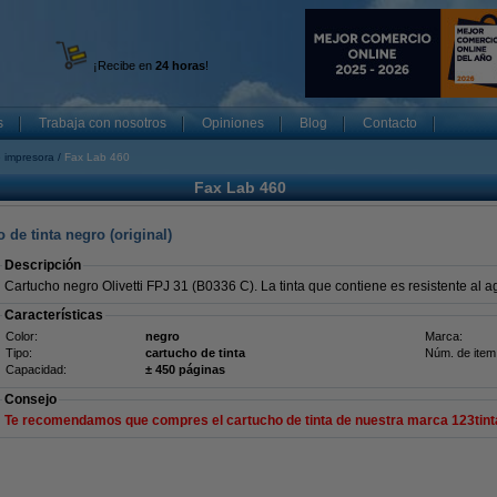
¡Recibe en
24 horas
!
s
Trabaja con nosotros
Opiniones
Blog
Contacto
 impresora
Fax Lab 460
Fax Lab 460
 de tinta negro (original)
Descripción
Cartucho negro Olivetti FPJ 31 (B0336 C). La tinta que contiene es resistente al agu
Características
Color:
negro
Marca:
Tipo:
cartucho de tinta
Núm. de item
Capacidad:
± 450 páginas
Consejo
Te recomendamos que compres el cartucho de tinta de nuestra marca 123tint