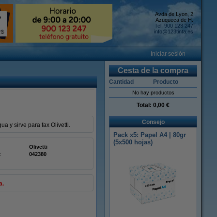
Avda de Lyon, 2
Azuqueca de H.
Tel: 900 123 247
info@123tinta.es
Iniciar sesión
Cesta de la compra
Cantidad
Producto
No hay productos
Total:
0,00 €
Consejo
a y sirve para fax Olivetti.
Pack x5: Papel A4 | 80gr
(5x500 hojas)
Olivetti
:
042380
a.