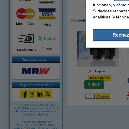
reembolso
funcionan, y cómo c
1
Si decides rechazar
analíticas (y técnica
Olivetti FJ 31 (B0336 F) cartuc
Master Card
Visa
Rechaz
Bizum
Transferencia
Trabajamos con:
Ampliar
Precio por ml
1,08 €
Síguenos en redes:
2
Este sitio está protegido por
reCAPTCHA y se aplican la
Política
de privacidad
y los
términos de
servicio de Google
.
This site is protected by
reCAPTCHA and the Google
Privacy Policy
and
Terms of Service