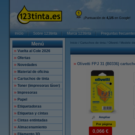
¡Puntuación de
4,1/5
en Google!
Inicio
Sobre 123tinta
Marca 123tinta
Preguntas frecuente
Inicio
Cartuchos de tinta
Olivetti
Modelo de
Menú
Vuelta al Cole 2026
Ofertas
Olivetti FPJ 31 (B0336) cartucho
Novedades
Material de oficina
Cartuchos de tinta
Toner (impresoras láser)
Impresoras
Papel
Etiquetadoras
Etiquetas y cintas
Ampliar
Cintas entintadas
Por página
Almacenamiento
0,066 €
Filamento 3D