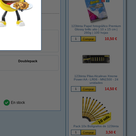
En stock
123tinta Papel fotográfico Premium
Glossy brillo alto | 10 x 15 cm |
260g | 100 hojas
10,50 €
Doublepack
123tinta Pilas Alcalinas Xtreme
Power AA - LR06 - MN1500 - 24
unidades
14,50 €
En stock
Pack 10x Bolígrafos de 123tinta
3,50 €