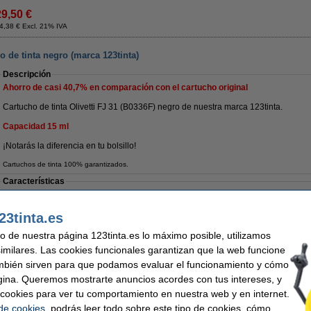
29,50 €
4,38 € Excl. 21% IVA
ho de tinta negro (marca 123tinta)
Descripción
Ahorro de casi
40,7%
en comparación con el cartucho original
Cartucho de tinta Olivetti FJ 31 (B0336F) negro de nuestra marca 123tinta.
Capacidad 15 ml
¡Notarás la diferencia en tu bolsillo!
Cartuchos de tinta 100% garantizados.
Características
Color:
negro
Capacidad:
Tipo:
cartucho de tinta
Marca:
23tinta.es
Volumen:
15 ml
uso de nuestra página 123tinta.es lo máximo posible, utilizamos
Consejo
similares. Las cookies funcionales garantizan que la web funcione
Recomendamos comprar este mismo cartucho de marca 123tinta.
mbién sirven para que podamos evaluar el funcionamiento y cómo
gina. Queremos mostrarte anuncios acordes con tus intereses, y
¡Recíbelo en 24 horas!
ar cookies para ver tu comportamiento en nuestra web y en internet.
 de cookies
, podrás leer todo sobre este tipo de cookies, cómo