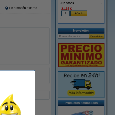
En stock
En almacén externo
21,15 €
Newsletter
± 450 páginas
123tinta
Productos destacados