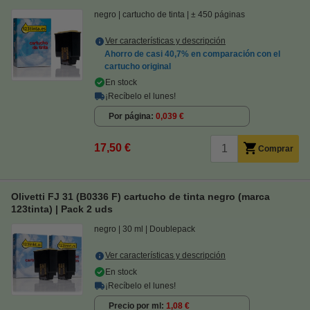
negro
cartucho de tinta
± 450 páginas
Ver características y descripción
Ahorro de casi
40,7%
en comparación con el
cartucho original
En stock
¡Recíbelo el lunes!
Por página
0,039 €
17,50 €
Comprar
Olivetti FJ 31 (B0336 F) cartucho de tinta negro (marca
123tinta) | Pack 2 uds
negro
30 ml
Doublepack
Ver características y descripción
En stock
¡Recíbelo el lunes!
Precio por ml
1,08 €