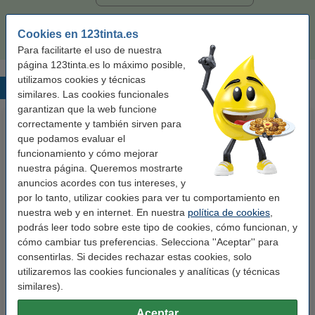
32,50 €
Comprar
Cookies en 123tinta.es
Para facilitarte el uso de nuestra
página 123tinta.es lo máximo posible,
utilizamos cookies y técnicas
Productos destacados
similares. Las cookies funcionales
garantizan que la web funcione
correctamente y también sirven para
que podamos evaluar el
funcionamiento y cómo mejorar
nuestra página. Queremos mostrarte
anuncios acordes con tus intereses, y
por lo tanto, utilizar cookies para ver tu comportamiento en
nuestra web y en internet. En nuestra
política de cookies
,
123tinta Papel fotográfico
123tinta Pilas Alcalinas Xtreme
podrás leer todo sobre este tipo de cookies, cómo funcionan, y
Premium Glossy brillo alto | 10 x
Power AA - LR06 - MN1500 - 24
cómo cambiar tus preferencias. Selecciona ''Aceptar'' para
15 cm | 260g | 100 hojas
unidades
consentirlas. Si decides rechazar estas cookies, solo
10,50 €
14,50 €
utilizaremos las cookies funcionales y analíticas (y técnicas
Incl. 21% IVA
Incl. 21% IVA
similares).
Aceptar