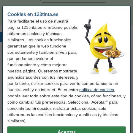
32,50 €
Comprar
Cookies en 123tinta.es
Para facilitarte el uso de nuestra
página 123tinta.es lo máximo posible,
utilizamos cookies y técnicas
Productos destacados
similares. Las cookies funcionales
garantizan que la web funcione
correctamente y también sirven para
que podamos evaluar el
funcionamiento y cómo mejorar
nuestra página. Queremos mostrarte
anuncios acordes con tus intereses, y
por lo tanto, utilizar cookies para ver tu comportamiento en
nuestra web y en internet. En nuestra
política de cookies
,
123tinta Papel fotográfico
123tinta Pilas Alcalinas Xtreme
podrás leer todo sobre este tipo de cookies, cómo funcionan, y
Premium Glossy brillo alto | 10 x
Power AA - LR06 - MN1500 - 24
cómo cambiar tus preferencias. Selecciona ''Aceptar'' para
15 cm | 260g | 100 hojas
unidades
consentirlas. Si decides rechazar estas cookies, solo
10,50 €
14,50 €
utilizaremos las cookies funcionales y analíticas (y técnicas
Incl. 21% IVA
Incl. 21% IVA
similares).
Aceptar