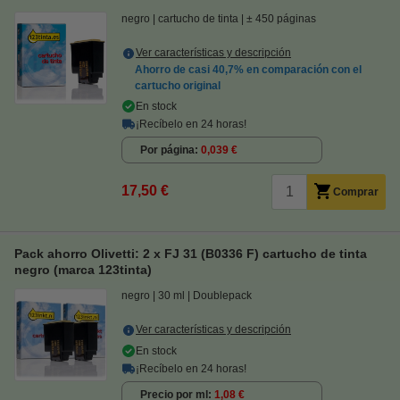
negro
cartucho de tinta
± 450 páginas
Ver características y descripción
Ahorro de casi
40,7%
en comparación con el
cartucho original
En stock
¡Recíbelo en 24 horas!
Por página
0,039 €
17,50 €
Comprar
Pack ahorro Olivetti: 2 x FJ 31 (B0336 F) cartucho de tinta
negro (marca 123tinta)
negro
30 ml
Doublepack
Ver características y descripción
En stock
¡Recíbelo en 24 horas!
Precio por ml
1,08 €