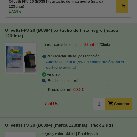
Olivetti FPJ 20 (B0384) cartucho de tinta negro (marca
123tinta)
17,50 €
Olivetti FPJ 20 (B0384) cartucho de tinta negro (marca
123tinta)
negro
cartucho de tinta
22 ml
123tinta
Ver características y descripción
Ahorro de casi
47,9%
en comparación con el
cartucho original
En stock
¡Recíbelo el lunes!
Precio por ml
0,80 €
17,50 €
Comprar
Olivetti FPJ 20 (B0384) (marca 123tinta) | Pack 2 uds
negro y color
44 ml
Doublepack