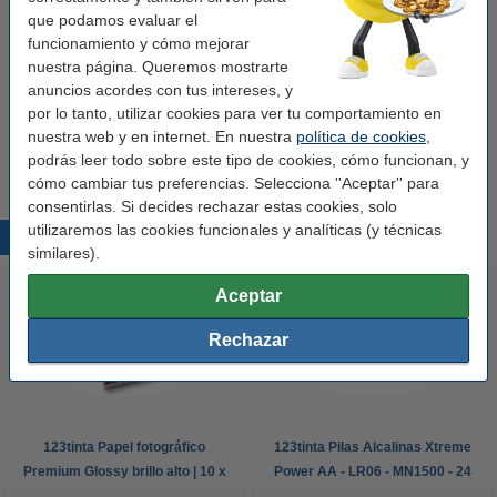
que podamos evaluar el
tres colores
cabezal de inyección de tinta
funcionamiento y cómo mejorar
nuestra página. Queremos mostrarte
Ver características y descripción
anuncios acordes con tus intereses, y
En almacén externo
por lo tanto, utilizar cookies para ver tu comportamiento en
nuestra web y en internet. En nuestra
política de cookies
,
41,50 €
Comprar
podrás leer todo sobre este tipo de cookies, cómo funcionan, y
cómo cambiar tus preferencias. Selecciona ''Aceptar'' para
consentirlas. Si decides rechazar estas cookies, solo
utilizaremos las cookies funcionales y analíticas (y técnicas
Productos destacados
similares).
Aceptar
Rechazar
123tinta Papel fotográfico
123tinta Pilas Alcalinas Xtreme
Premium Glossy brillo alto | 10 x
Power AA - LR06 - MN1500 - 24
15 cm | 260g | 100 hojas
unidades