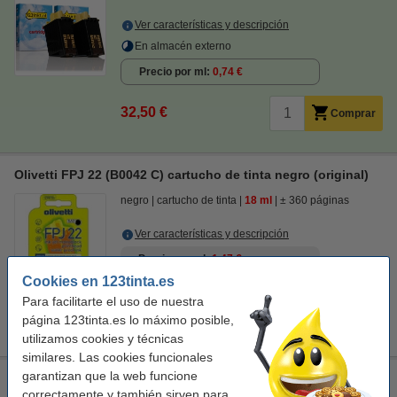
Ver características y descripción
En almacén externo
Precio por ml
0,74 €
32,50 €
Comprar
Olivetti FPJ 22 (B0042 C) cartucho de tinta negro (original)
negro
cartucho de tinta
18 ml
± 360 páginas
Ver características y descripción
Precio por ml
1,47 €
Cookies en 123tinta.es
Comprar
Para facilitarte el uso de nuestra
página 123tinta.es lo máximo posible,
Producto descatalogado.
utilizamos cookies y técnicas
similares. Las cookies funcionales
garantizan que la web funcione
Olivetti FPJ 26 (84436 G) cabezal de impresion color
correctamente y también sirven para
(original)