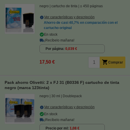
negro
cartucho de tinta
± 450 páginas
Ver características y descripción
Ahorro de casi
40,7%
en comparación con el
cartucho original
En stock
¡Recíbelo mañana!
Por página
0,039 €
17,50 €
Comprar
Pack ahorro Olivetti: 2 x FJ 31 (B0336 F) cartucho de tinta
negro (marca 123tinta)
negro
30 ml
Doublepack
Ver características y descripción
En stock
¡Recíbelo mañana!
Precio por ml
1,08 €