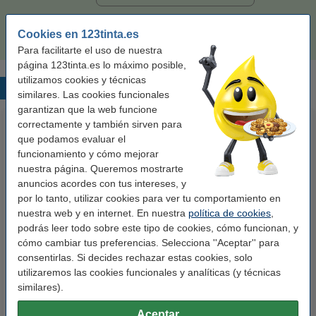
32,50 €
Comprar
Cookies en 123tinta.es
Para facilitarte el uso de nuestra
página 123tinta.es lo máximo posible,
utilizamos cookies y técnicas
Productos destacados
similares. Las cookies funcionales
garantizan que la web funcione
correctamente y también sirven para
que podamos evaluar el
funcionamiento y cómo mejorar
nuestra página. Queremos mostrarte
anuncios acordes con tus intereses, y
por lo tanto, utilizar cookies para ver tu comportamiento en
nuestra web y en internet. En nuestra
política de cookies
,
123tinta Papel fotográfico
123tinta Pilas Alcalinas Xtreme
podrás leer todo sobre este tipo de cookies, cómo funcionan, y
Premium Glossy brillo alto | 10 x
Power AA - LR06 - MN1500 - 24
cómo cambiar tus preferencias. Selecciona ''Aceptar'' para
15 cm | 260g | 100 hojas
unidades
consentirlas. Si decides rechazar estas cookies, solo
10,50 €
14,50 €
utilizaremos las cookies funcionales y analíticas (y técnicas
Incl. 21% IVA
Incl. 21% IVA
similares).
Aceptar