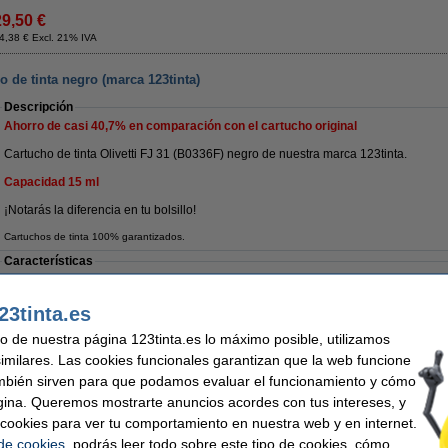
29,50 €
4,38 € Excl. 21% IVA
ho de tinta negro (marca 123tinta)
Descripción
Ahorro de casi
40,7%
en comparación con el cartucho original
Cartucho de tinta Olivetti FJ 31 (B0336F) negro de nuestra marca 123tinta.
Capacidad 15 ml
¡Notarás la diferencia en tu bolsillo!
Cartuchos de tinta 100% garantizados.
Características
Color:
negro
Capacidad:
Tipo:
cartucho de tinta
Marca:
23tinta.es
Volumen:
15 ml
uso de nuestra página 123tinta.es lo máximo posible, utilizamos
Consejo
similares. Las cookies funcionales garantizan que la web funcione
Recomendamos comprar este mismo cartucho de marca 123tinta.
mbién sirven para que podamos evaluar el funcionamiento y cómo
gina. Queremos mostrarte anuncios acordes con tus intereses, y
¡Recíbelo el lunes!
ar cookies para ver tu comportamiento en nuestra web y en internet.
 de cookies
, podrás leer todo sobre este tipo de cookies, cómo