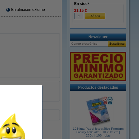
En stock
En almacén externo
21,15 €
Newsletter
± 450 páginas
Productos destacados
123tinta
123tinta Papel fotográfico Premium
Glossy brillo alto | 10 x 15 cm |
260g | 100 hojas