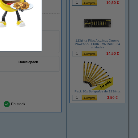
10,50 €
En stock
123tinta Pilas Alcalinas Xtreme
Power AA - LR06 - MN1500 - 24
unidades
14,50 €
Doublepack
Pack 10x Bolígrafos de 123tinta
3,50 €
En stock