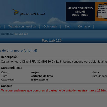
¡Recibe en
24 horas
!
s
Trabaja con nosotros
Opiniones
Blog
Contacto
 impresora
Fax Lab 125
Fax Lab 125
 de tinta negro (original)
Descripción
Cartucho negro Olivetti FPJ 31 (B0336 C). La tinta que contiene es resistente al agu
Características
Color:
negro
Marca:
Tipo:
cartucho de tinta
Núm. de item
Capacidad:
± 450 páginas
Consejo
Te recomendamos que compres el cartucho de tinta de nuestra marca 123tint