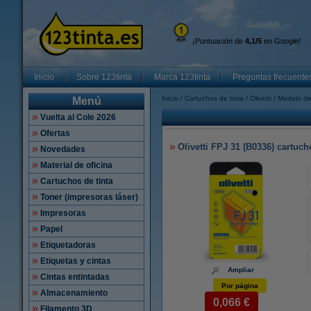
¡Puntuación de
4,1/5
en Google!
Inicio
Sobre 123tinta
Marca 123tinta
Preguntas frecuente
Inicio
Cartuchos de tinta
Olivetti
Modelo de
Menú
Vuelta al Cole 2026
Ofertas
Olivetti FPJ 31 (B0336) cartucho
Novedades
Material de oficina
Cartuchos de tinta
Toner (impresoras láser)
Impresoras
Papel
Etiquetadoras
Etiquetas y cintas
Ampliar
Cintas entintadas
Por página
Almacenamiento
0,066 €
Filamento 3D