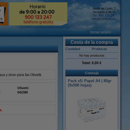
Avda de Lyon, 2
Azuqueca de H.
Tel: 900 123 247
info@123tinta.es
Iniciar sesión
Cesta de la compra
Cantidad
Producto
No hay productos
Total:
0,00 €
Consejo
a y sirve para fax Olivetti.
Pack x5: Papel A4 | 80gr
(5x500 hojas)
Olivetti
:
042380
a.