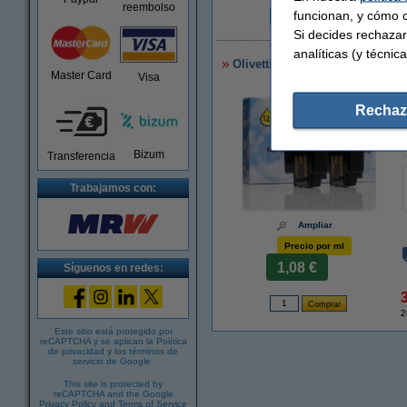
reembolso
funcionan, y cómo c
1
Si decides rechazar
analíticas (y técnica
Olivetti FJ 31 (B0336 F) cartuc
Master Card
Visa
Rechaz
Bizum
Transferencia
Trabajamos con:
Ampliar
Precio por ml
1,08 €
Síguenos en redes:
2
Este sitio está protegido por
reCAPTCHA y se aplican la
Política
de privacidad
y los
términos de
servicio de Google
.
This site is protected by
reCAPTCHA and the Google
Privacy Policy
and
Terms of Service