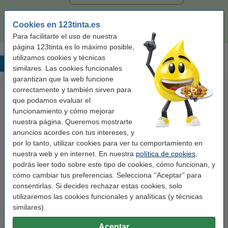
32,50 €
Comprar
Cookies en 123tinta.es
Para facilitarte el uso de nuestra
página 123tinta.es lo máximo posible,
utilizamos cookies y técnicas
Productos destacados
similares. Las cookies funcionales
garantizan que la web funcione
correctamente y también sirven para
que podamos evaluar el
funcionamiento y cómo mejorar
nuestra página. Queremos mostrarte
anuncios acordes con tus intereses, y
por lo tanto, utilizar cookies para ver tu comportamiento en
nuestra web y en internet. En nuestra
política de cookies
,
123tinta Papel fotográfico
123tinta Pilas Alcalinas Xtreme
podrás leer todo sobre este tipo de cookies, cómo funcionan, y
Premium Glossy brillo alto | 10 x
Power AA - LR06 - MN1500 - 24
cómo cambiar tus preferencias. Selecciona ''Aceptar'' para
15 cm | 260g | 100 hojas
unidades
consentirlas. Si decides rechazar estas cookies, solo
10,50 €
14,50 €
utilizaremos las cookies funcionales y analíticas (y técnicas
Incl. 21% IVA
Incl. 21% IVA
similares).
Aceptar