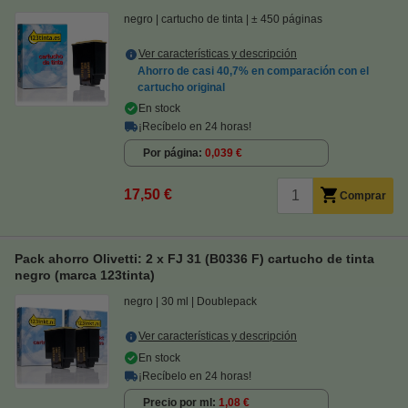
negro
cartucho de tinta
± 450 páginas
Ver características y descripción
Ahorro de casi
40,7%
en comparación con el
cartucho original
En stock
¡Recíbelo en 24 horas!
Por página
0,039 €
17,50 €
Comprar
Pack ahorro Olivetti: 2 x FJ 31 (B0336 F) cartucho de tinta
negro (marca 123tinta)
negro
30 ml
Doublepack
Ver características y descripción
En stock
¡Recíbelo en 24 horas!
Precio por ml
1,08 €