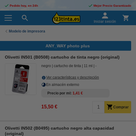
Pedido hoy, en 24h
Mejor Precio Garantizado
Iniciar sesión
Modelo de impresora
ANY_WAY photo plus
Olivetti IN501 (B0508) cartucho de tinta negro (original)
negro
cartucho de tinta
11 ml
-
Ver características y descripción
En almacén externo
Precio por ml
1,41 €
15,50 €
Comprar
Olivetti IN502 (B0495) cartucho negro alta capacidad
(original)