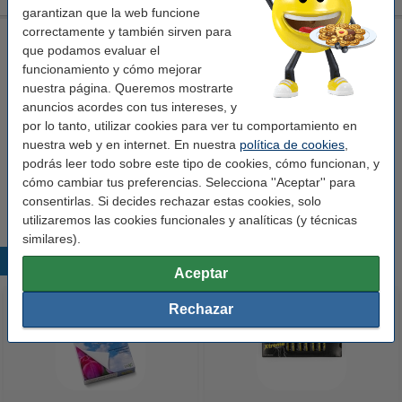
garantizan que la web funcione
correctamente y también sirven para
Olivetti IN506 (B0497) cartucho foto alta capacidad (original)
que podamos evaluar el
tres colores primarios
cartucho de tinta
18 ml
funcionamiento y cómo mejorar
nuestra página. Queremos mostrarte
Ver características y descripción
anuncios acordes con tus intereses, y
En almacén externo
por lo tanto, utilizar cookies para ver tu comportamiento en
nuestra web y en internet. En nuestra
política de cookies
,
Precio por ml
1,47 €
podrás leer todo sobre este tipo de cookies, cómo funcionan, y
cómo cambiar tus preferencias. Selecciona ''Aceptar'' para
26,50 €
Comprar
consentirlas. Si decides rechazar estas cookies, solo
utilizaremos las cookies funcionales y analíticas (y técnicas
similares).
Productos destacados
Aceptar
Rechazar