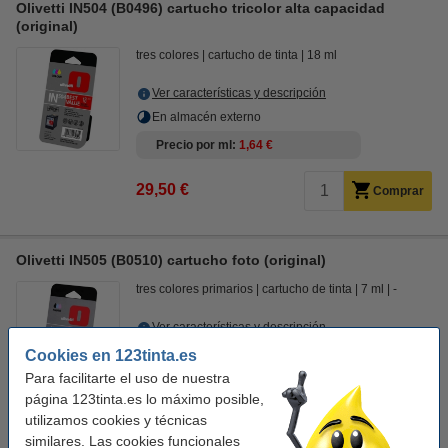
Olivetti IN504 (B0496) cartucho tricolor alta capacidad
(original)
tres colores
cartucho de tinta
18 ml
Ver características y descripción
En almacén externo
Precio por ml
1,64 €
29,50 €
Comprar
Olivetti IN505 (B0510) cartucho foto (original)
tres colores primarios
cartucho de tinta
7 ml
-
Ver características y descripción
Cookies en 123tinta.es
Precio por ml
2,50 €
Para facilitarte el uso de nuestra
página 123tinta.es lo máximo posible,
Comprar
utilizamos cookies y técnicas
Producto descatalogado.
similares. Las cookies funcionales