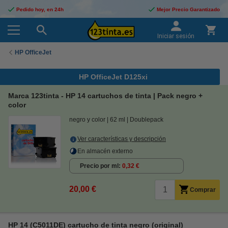
Pedido hoy, en 24h
Mejor Precio Garantizado
Iniciar sesión
HP OfficeJet
HP OfficeJet D125xi
Marca 123tinta - HP 14 cartuchos de tinta | Pack negro +
color
negro y color
62 ml
Doublepack
Ver características y descripción
En almacén externo
Precio por ml
0,32 €
20,00 €
Comprar
HP 14 (C5011DE) cartucho de tinta negro (original)