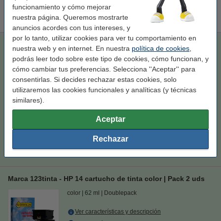
Marca 123tinta - HP 14 (C5010DE) cartucho color
funcionamiento y cómo mejorar
12,50 €
nuestra página. Queremos mostrarte
anuncios acordes con tus intereses, y
por lo tanto, utilizar cookies para ver tu comportamiento en
Marca 123tinta - HP 14 (C5010DE) cartucho color
nuestra web y en internet. En nuestra
política de cookies
,
podrás leer todo sobre este tipo de cookies, cómo funcionan, y
tres colores
cartucho de tinta
31 ml
123tinta
cómo cambiar tus preferencias. Selecciona ''Aceptar'' para
Ver características y descripción
consentirlas. Si decides rechazar estas cookies, solo
Ahorro de casi
63,6%
en comparación con el
utilizaremos las cookies funcionales y analíticas (y técnicas
cartucho original
similares).
En almacén externo
Aceptar
Precio por ml
0,40 €
Rechazar
12,50 €
Comprar
Marca 123tinta - HP 14 cartucho de tinta color | Pack 2 uds
color
62 ml
Doublepack
Ver características y descripción