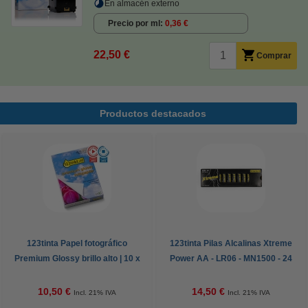
En almacén externo
Precio por ml
0,36 €
22,50 €
Comprar
Productos destacados
123tinta Papel fotográfico
123tinta Pilas Alcalinas Xtreme
Premium Glossy brillo alto | 10 x
Power AA - LR06 - MN1500 - 24
15 cm | 260g | 100 hojas
unidades
10,50 €
14,50 €
Incl. 21% IVA
Incl. 21% IVA