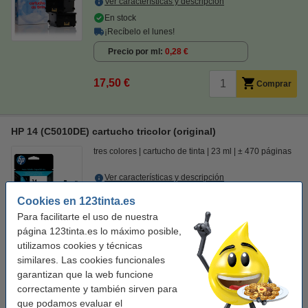
Ver características y descripción
En stock
¡Recíbelo el lunes!
Precio por ml
0,28 €
17,50 €
Comprar
HP 14 (C5010DE) cartucho tricolor (original)
tres colores
cartucho de tinta
23 ml
± 470 páginas
Ver características y descripción
Precio por ml
1,11 €
Cookies en 123tinta.es
Para facilitarte el uso de nuestra
Ver alternativas
página 123tinta.es lo máximo posible,
utilizamos cookies y técnicas
Producto descatalogado.
similares. Las cookies funcionales
garantizan que la web funcione
Ahorro de casi
63,6%
en comparación con el cartucho original
correctamente y también sirven para
Ahorra en costes de impresión. Contiene
8 ml más
.
que podamos evaluar el