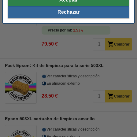
Ver características y descripción
Rechazar
En stock
¡Recíbelo en 24 horas!
Precio por ml
1,53 €
79,50 €
Comprar
Pack Epson: Kit de limpieza para la serie 503XL
Ver características y descripción
En almacén externo
28,50 €
Comprar
Epson 503XL cartucho de limpieza amarillo
Ver características y descripción
En almacén externo