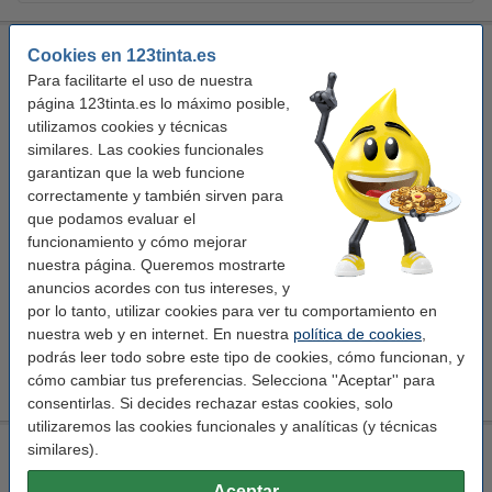
Epson 503XL cartucho de tinta amarillo XL (marca 123tinta)
Cookies en 123tinta.es
Para facilitarte el uso de nuestra
amarillo
cartucho de tinta
página 123tinta.es lo máximo posible,
Ver características y descripción
utilizamos cookies y técnicas
Ahorro de casi
48,4%
en comparación con el
similares. Las cookies funcionales
cartucho original
garantizan que la web funcione
En stock
correctamente y también sirven para
¡Recíbelo en 24 horas!
que podamos evaluar el
funcionamiento y cómo mejorar
Precio por ml
1,65 €
nuestra página. Queremos mostrarte
anuncios acordes con tus intereses, y
21,50 €
Comprar
por lo tanto, utilizar cookies para ver tu comportamiento en
nuestra web y en internet. En nuestra
política de cookies
,
Consejo
podrás leer todo sobre este tipo de cookies, cómo funcionan, y
Le recomendamos que compre este cartucho en lugar del cartucho
cómo cambiar tus preferencias. Selecciona ''Aceptar'' para
original.
consentirlas. Si decides rechazar estas cookies, solo
utilizaremos las cookies funcionales y analíticas (y técnicas
Epson 503XL pack serie negro + 3 colores (marca 123tinta)
similares).
negro (1x) y color (3x)
multipack
Aceptar