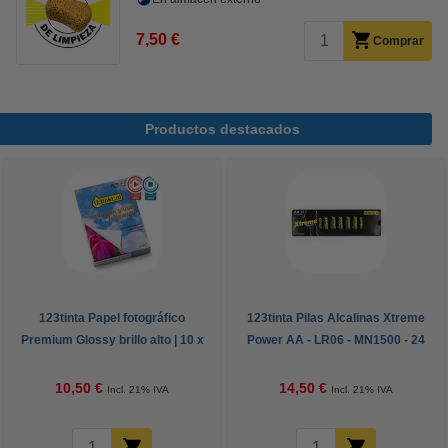
7,50 €
Comprar
Productos destacados
123tinta Papel fotográfico
123tinta Pilas Alcalinas Xtreme
Premium Glossy brillo alto | 10 x
Power AA - LR06 - MN1500 - 24
15 cm | 260g | 100 hojas
unidades
10,50 €
14,50 €
Incl. 21% IVA
Incl. 21% IVA