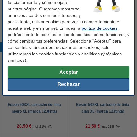
funcionamiento y cómo mejorar
nuestra página. Queremos mostrarte
Consejo
anuncios acordes con tus intereses, y
Le recomendamos que compre este cartucho en lugar del cartucho
por lo tanto, utilizar cookies para ver tu comportamiento en
original.
nuestra web y en internet. En nuestra
política de cookies
,
podrás leer todo sobre este tipo de cookies, cómo funcionan, y
cómo cambiar tus preferencias. Selecciona ''Aceptar'' para
Productos destacados
consentirlas. Si decides rechazar estas cookies, solo
utilizaremos las cookies funcionales y analíticas (y técnicas
similares).
Aceptar
Rechazar
Epson 503XL cartucho de tinta
Epson 503XL cartucho de tinta
negro XL (marca 123tinta)
cian XL (marca 123tinta)
26,50 €
21,50 €
Incl. 21% IVA
Incl. 21% IVA