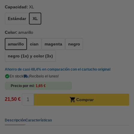
Capacidad:
XL
Estándar
XL
Color:
amarillo
amarillo
cian
magenta
negro
negro (1x) y color (3x)
Ahorro de casi
48,4%
en comparación con el cartucho original
En stock
¡Recíbelo el lunes!
Precio por ml
1,65 €
21,50 €
Comprar
Descripción
Características