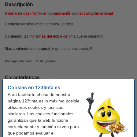
Descripción
Ahorro de casi
48,4%
en comparación con el cartucho original
Cartucho de tinta amarillo marca 123tinta.
Contenido:
13 ml
(¡¡
más del doble de
tinta
que el original!!).
Más contenido que original, y ¡¡¡mucho más barato!!!
Por supuesto con 100% de garantía.
Características
Cookies en 123tinta.es
Color:
amarillo
Para facilitarte el uso de nuestra
página 123tinta.es lo máximo posible,
Tipo:
cartucho de tinta
utilizamos cookies y técnicas
Volumen:
13 ml
similares. Las cookies funcionales
garantizan que la web funcione
Marca:
123tinta
correctamente y también sirven para
que podamos evaluar el
Núm. de item:
652057