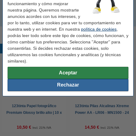
funcionamiento y cómo mejorar
17G0050 (Nº 50)
nuestra página. Queremos mostrarte
anuncios acordes con tus intereses, y
17G0060 (Nº 60)
por lo tanto, utilizar cookies para ver tu comportamiento en
nuestra web y en internet. En nuestra
política de cookies
,
podrás leer todo sobre este tipo de cookies, cómo funcionan, y
cómo cambiar tus preferencias. Selecciona ''Aceptar'' para
consentirlas. Si decides rechazar estas cookies, solo
Productos destacados
utilizaremos las cookies funcionales y analíticas (y técnicas
similares).
Aceptar
Rechazar
123tinta Papel fotográfico
123tinta Pilas Alcalinas Xtreme
Premium Glossy brillo alto | 10 x
Power AA - LR06 - MN1500 - 24
15 cm | 260g | 100 hojas
unidades
10,50 €
14,50 €
Incl. 21% IVA
Incl. 21% IVA