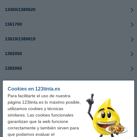
13400/1380620
1361760
13619/1380619
1382050
1382060
15M0120 (Nº 20)
Cookies en 123tinta.es
Para facilitarte el uso de nuestra
15M0125 (Nº 25)
página 123tinta.es lo máximo posible,
utilizamos cookies y técnicas
15M0640
similares. Las cookies funcionales
garantizan que la web funcione
15M2971 (Nº 71)
correctamente y también sirven para
que podamos evaluar el