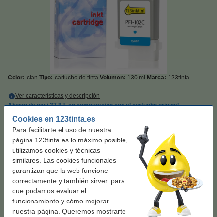
Color:
cian
Tipo:
cartucho de tinta
Volumen:
130 ml
Marca:
123tinta
Ver características y descripción
Ahorro de casi
37,8%
en comparación con el cartucho original
En stock
¡Recíbelo el lunes!
Cookies en 123tinta.es
Para facilitarte el uso de nuestra
Precio por ml
0,30 €
página 123tinta.es lo máximo posible,
utilizamos cookies y técnicas
39,50 €
Comprar
similares. Las cookies funcionales
garantizan que la web funcione
Consejo: llévate el pack completo
correctamente y también sirven para
que podamos evaluar el
Canon PFI-102 cartuchos de tinta (marca
funcionamiento y cómo mejorar
123tinta) | Pack 2 negros + 3 colores
192,50 €
nuestra página. Queremos mostrarte