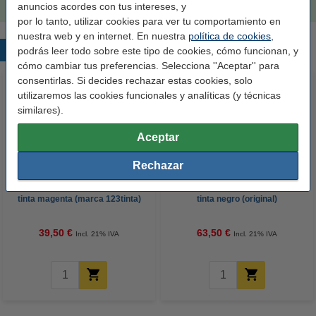
anuncios acordes con tus intereses, y
por lo tanto, utilizar cookies para ver tu comportamiento en
nuestra web y en internet. En nuestra
política de cookies
,
Productos destacados
podrás leer todo sobre este tipo de cookies, cómo funcionan, y
cómo cambiar tus preferencias. Selecciona ''Aceptar'' para
consentirlas. Si decides rechazar estas cookies, solo
utilizaremos las cookies funcionales y analíticas (y técnicas
similares).
Aceptar
Rechazar
Canon PFI-104M cartucho de
Canon PFI-102BK cartucho de
tinta magenta (marca 123tinta)
tinta negro (original)
39,50 €
63,50 €
Incl. 21% IVA
Incl. 21% IVA