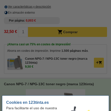
Ver características y descripción
En almacén externo
Por página
0,003 €
32,50 €
Comprar
¡Ahorra casi un
75%
en costes de impresión!
Ahorra en costes de impresión. Imprime
1.500 páginas más
.
Canon NPG-7 / NPG-13C toner negro (marca
123tinta)
9,50 €
Canon NPG-7 / NPG-13C toner negro (marca 123tinta)
Cookies en 123tinta.es
Para facilitarte el uso de nuestra