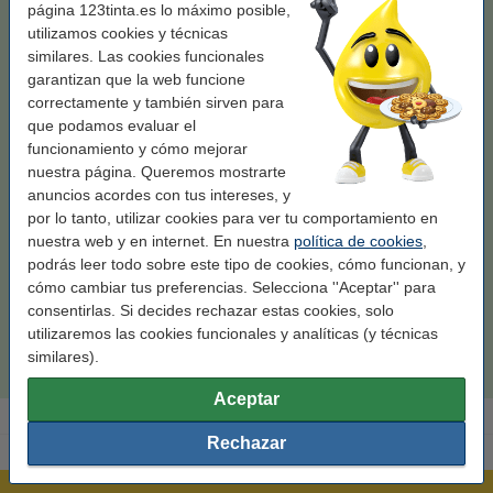
página 123tinta.es lo máximo posible,
utilizamos cookies y técnicas
similares. Las cookies funcionales
garantizan que la web funcione
correctamente y también sirven para
que podamos evaluar el
funcionamiento y cómo mejorar
nuestra página. Queremos mostrarte
Color:
negro
Tipo:
toner
Modelo:
XL
Capacidad:
± 11.500 páginas
anuncios acordes con tus intereses, y
por lo tanto, utilizar cookies para ver tu comportamiento en
Ver características y descripción
¡Ahorra casi un
75%
en costes de impresión!
nuestra web y en internet. En nuestra
política de cookies
,
podrás leer todo sobre este tipo de cookies, cómo funcionan, y
En almacén externo
cómo cambiar tus preferencias. Selecciona ''Aceptar'' para
Por página
0,001 €
consentirlas. Si decides rechazar estas cookies, solo
utilizaremos las cookies funcionales y analíticas (y técnicas
9,50 €
Comprar
similares).
Aceptar
Rechazar