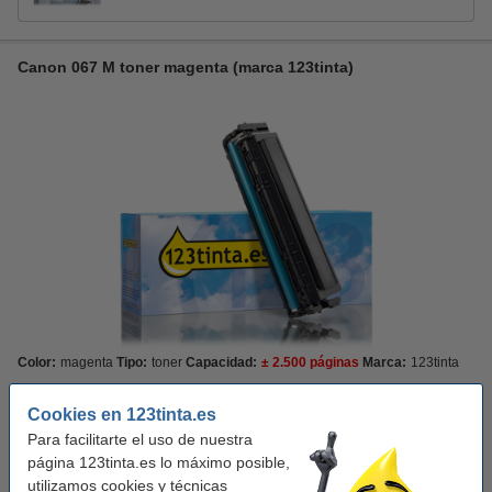
Canon 067 M toner magenta (marca 123tinta)
Color:
magenta
Tipo:
toner
Capacidad:
± 2.500 páginas
Marca:
123tinta
Capacidad:
Estándar
Cookies en 123tinta.es
Para facilitarte el uso de nuestra
Estándar
XL
página 123tinta.es lo máximo posible,
utilizamos cookies y técnicas