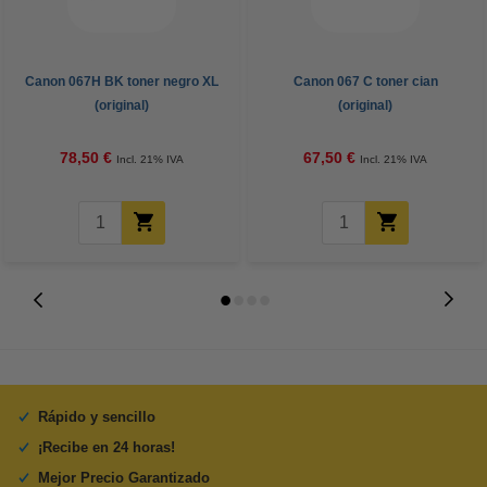
Canon 067H BK toner negro XL
Canon 067 C toner cian
(original)
(original)
78,50 €
67,50 €
Incl. 21% IVA
Incl. 21% IVA
Rápido y sencillo
¡Recibe en 24 horas!
Mejor Precio Garantizado