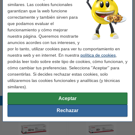
Color:
magenta
similares. Las cookies funcionales
garantizan que la web funcione
amarillo
cian
magenta
negro
correctamente y también sirven para
que podamos evaluar el
negro (1x) y color (3x)
funcionamiento y cómo mejorar
nuestra página. Queremos mostrarte
Ver características y descripción
anuncios acordes con tus intereses, y
¡Ahorra un
55,9%
en costes de impresión!
por lo tanto, utilizar cookies para ver tu comportamiento en
En stock
¡Recíbelo el lunes!
nuestra web y en internet. En nuestra
política de cookies
,
podrás leer todo sobre este tipo de cookies, cómo funcionan, y
Por página
0,024 €
cómo cambiar tus preferencias. Selecciona ''Aceptar'' para
consentirlas. Si decides rechazar estas cookies, solo
59,50 €
Comprar
utilizaremos las cookies funcionales y analíticas (y técnicas
similares).
Aceptar
Productos destacados
Rechazar