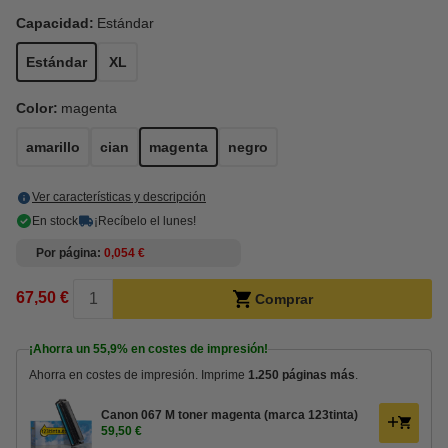
Capacidad:
Estándar
Estándar
XL
Color:
magenta
amarillo
cian
magenta
negro
Ver características y descripción
En stock
¡Recíbelo el lunes!
Por página
0,054 €
67,50 €
Comprar
¡Ahorra un
55,9%
en costes de impresión!
Ahorra en costes de impresión. Imprime
1.250 páginas más
.
Canon 067 M toner magenta (marca 123tinta)
59,50 €