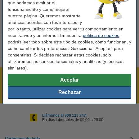
10,50 €
14,50 €
que podamos evaluar el
Incl. 21% IVA
Incl. 21% IVA
funcionamiento y cómo mejorar
nuestra página. Queremos mostrarte
anuncios acordes con tus intereses, y
por lo tanto, utilizar cookies para ver tu comportamiento en
nuestra web y en internet. En nuestra
política de cookies
,
podrás leer todo sobre este tipo de cookies, cómo funcionan, y
cómo cambiar tus preferencias. Selecciona ''Aceptar'' para
consentirlas. Si decides rechazar estas cookies, solo
utilizaremos las cookies funcionales y analíticas (y técnicas
similares).
Rápido y sencillo
Aceptar
¡Recibe en 24 horas!
Rechazar
Mejor Precio Garantizado
Llámanos al 900 123 247
En días laborables de 09:00 a 20:00.
Cartuchos de tinta