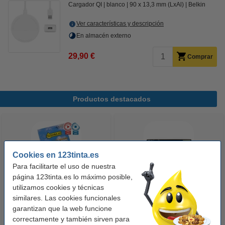
Cargador QI
blanco
90 x 13,3 mm (LxAl)
Belkin
Ver características y descripción
En almacén externo
29,90 €
Comprar
Productos destacados
Cookies en 123tinta.es
Para facilitarte el uso de nuestra
página 123tinta.es lo máximo posible,
utilizamos cookies y técnicas
123tinta Papel fotográfico
123tinta Pilas Alcalinas Xtreme
similares. Las cookies funcionales
Premium Glossy brillo alto | 10 x
Power AA - LR06 - MN1500 - 24
garantizan que la web funcione
15 cm | 260g | 100 hojas
unidades
correctamente y también sirven para