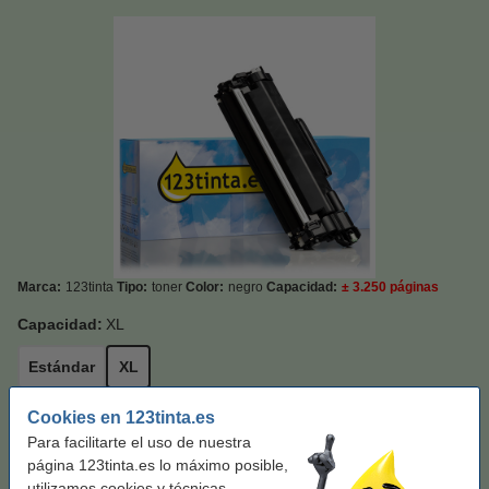
Marca:
123tinta
Tipo:
toner
Color:
negro
Capacidad:
± 3.250 páginas
Capacidad:
XL
Estándar
XL
Cookies en 123tinta.es
Color:
negro
Para facilitarte el uso de nuestra
negro
negro (2x)
página 123tinta.es lo máximo posible,
utilizamos cookies y técnicas