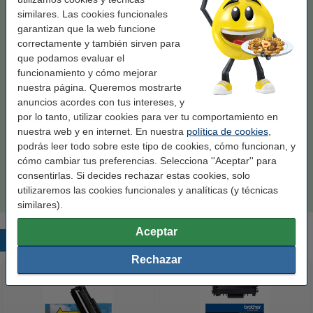
similares. Las cookies funcionales
Ver características y descripción
garantizan que la web funcione
¡Ahorra casi un
40%
en costes de impresión!
correctamente y también sirven para
En stock
¡Recíbelo en 24 horas!
que podamos evaluar el
Por página
0,016 €
funcionamiento y cómo mejorar
nuestra página. Queremos mostrarte
52,50 €
Comprar
anuncios acordes con tus intereses, y
por lo tanto, utilizar cookies para ver tu comportamiento en
nuestra web y en internet. En nuestra
política de cookies
,
Añade el pack doble
podrás leer todo sobre este tipo de cookies, cómo funcionan, y
Brother TN-2510XL Pack doble toner negro XL
cómo cambiar tus preferencias. Selecciona ''Aceptar'' para
(marca 123tinta)
consentirlas. Si decides rechazar estas cookies, solo
102,50 €
utilizaremos las cookies funcionales y analíticas (y técnicas
similares).
Aceptar
Productos destacados
Rechazar