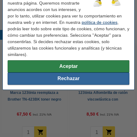
nuestra página. Queremos mostrarte
toner negro XL
67,50 €
anuncios acordes con tus intereses, y
por lo tanto, utilizar cookies para ver tu comportamiento en
nuestra web y en internet. En nuestra
política de cookies
,
podrás leer todo sobre este tipo de cookies, cómo funcionan, y
Productos destacados
cómo cambiar tus preferencias. Selecciona ''Aceptar'' para
consentirlas. Si decides rechazar estas cookies, solo
utilizaremos las cookies funcionales y analíticas (y técnicas
similares).
Aceptar
Rechazar
Marca 123tinta reemplaza a
123tinta Alfombrilla de ratón
Brother TN-423BK toner negro
viscoelástica con
XL
reposamuñecas negra
67,50 €
8,50 €
Incl. 21% IVA
Incl. 21% IVA