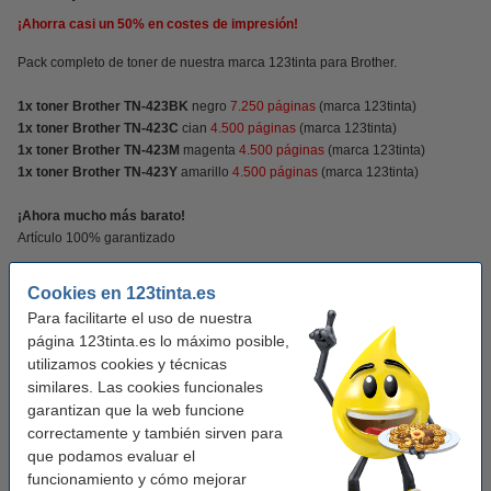
¡Ahorra casi un
50%
en costes de impresión!
Pack completo de toner de nuestra marca 123tinta para Brother.
1x toner Brother TN-423BK
negro
7.250 páginas
(marca 123tinta)
1x toner Brother TN-423C
cian
4.500 páginas
(marca 123tinta)
1x toner Brother TN-423M
magenta
4.500 páginas
(marca 123tinta)
1x toner Brother TN-423Y
amarillo
4.500 páginas
(marca 123tinta)
¡Ahora mucho más barato!
Artículo 100% garantizado
Cookies en 123tinta.es
Características
Para facilitarte el uso de nuestra
página 123tinta.es lo máximo posible,
Color:
negro (1x) y color (3x)
utilizamos cookies y técnicas
similares. Las cookies funcionales
Capacidad:
± 20.750 páginas
garantizan que la web funcione
correctamente y también sirven para
Añade el color negro
que podamos evaluar el
funcionamiento y cómo mejorar
Marca 123tinta reemplaza a Brother TN-423BK