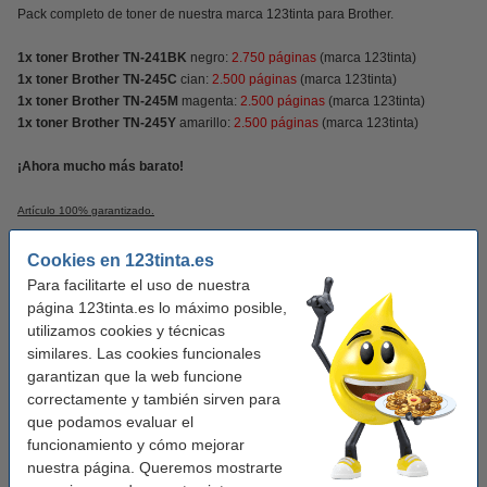
Pack completo de toner de nuestra marca 123tinta para Brother.
1x toner Brother TN-241BK
negro:
2.750 páginas
(marca 123tinta)
1x toner Brother TN-245C
cian:
2.500 páginas
(marca 123tinta)
1x toner Brother TN-245M
magenta:
2.500 páginas
(marca 123tinta)
1x toner Brother TN-245Y
amarillo:
2.500 páginas
(marca 123tinta)
¡Ahora mucho más barato!
Artículo 100% garantizado.
Cookies en 123tinta.es
Características
Para facilitarte el uso de nuestra
página 123tinta.es lo máximo posible,
Color:
negro (1x) y color (3x)
utilizamos cookies y técnicas
similares. Las cookies funcionales
garantizan que la web funcione
Añade el color negro
correctamente y también sirven para
que podamos evaluar el
Marca 123tinta reemplaza a Brother TN-241BK
toner negro
funcionamiento y cómo mejorar
42,50 €
nuestra página. Queremos mostrarte