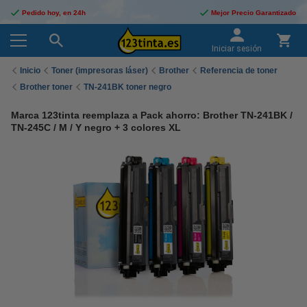
Pedido hoy, en 24h
Mejor Precio Garantizado
Iniciar sesión
Inicio
Toner (impresoras láser)
Brother
Referencia de toner
Brother toner
TN-241BK toner negro
Marca 123tinta reemplaza a Pack ahorro: Brother TN-241BK /
TN-245C / M / Y negro + 3 colores XL