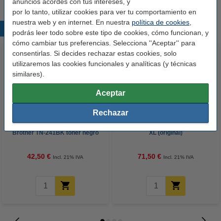
anuncios acordes con tus intereses, y
por lo tanto, utilizar cookies para ver tu comportamiento en
nuestra web y en internet. En nuestra
política de cookies
,
Productos destacados
podrás leer todo sobre este tipo de cookies, cómo funcionan, y
cómo cambiar tus preferencias. Selecciona ''Aceptar'' para
consentirlas. Si decides rechazar estas cookies, solo
utilizaremos las cookies funcionales y analíticas (y técnicas
similares).
Aceptar
Rechazar
Marca 123tinta reemplaza a
Ricoh type MP C407 toner cian
Brother TN-241BK toner negro
XL (original)
42,50 €
71,50 €
Incl. 21% IVA
Incl. 21% IVA