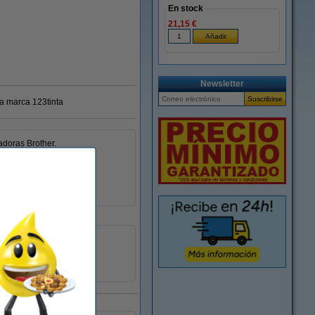
En stock
21,15 €
Newsletter
ra marca 123tinta
doras Brother.
-
650512
10 rollo