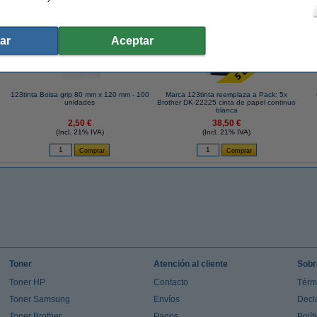
ar
Aceptar
123tinta Bolsa grip 80 mm x 120 mm - 100
Marca 123tinta reemplaza a Pack: 5x
unidades
Brother DK-22225 cinta de papel continuo
blanca
2,50 €
38,50 €
(Incl. 21% IVA)
(Incl. 21% IVA)
Toner
Atención al cliente
Sobr
Toner HP
Contacto
Térm
Toner Samsung
Envíos
Decl
Toner Brother
Pagos
Polít