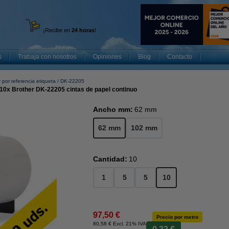
¡Recibe en
24 horas
!
s
Trabaja con nosotros
Opiniones
Blog
Contacto
 por referencia etiqueta
DK-22205
10x Brother DK-22205 cintas de papel continuo
Ancho mm:
62 mm
62 mm
102 mm
Cantidad:
10
1
5
5
10
97,50 €
Precio por metro
80,58 € Excl. 21% IVA