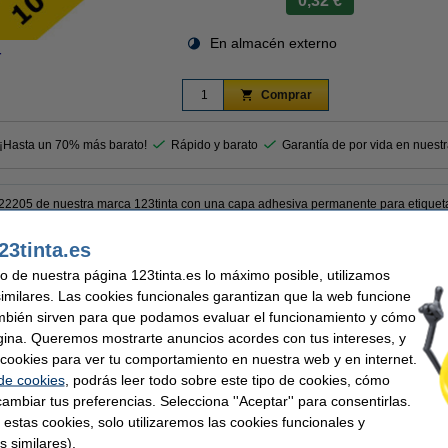
0,32 €
En almacén externo
r
Comprar
 ¡Hasta un 70% más barato!
Rápido y barato
Garantía de por vida en nuest
-22205 de nuestra marca 123tinta con una capa adhesiva permanente para etiqueta
 que la original.
23tinta.es
uso de nuestra página 123tinta.es lo máximo posible, utilizamos
similares. Las cookies funcionales garantizan que la web funcione
mbién sirven para que podamos evaluar el funcionamiento y cómo
gina. Queremos mostrarte anuncios acordes con tus intereses, y
nta
Código EAN:
eta continua
Núm. de item:
ar cookies para ver tu comportamiento en nuestra web y en internet.
 térmico
Cantidad:
 de cookies
, podrás leer todo sobre este tipo de cookies, cómo
62 mm x 30,48 m
ambiar tus preferencias. Selecciona ''Aceptar'' para consentirlas.
 estas cookies, solo utilizaremos las cookies funcionales y
s similares).
 similares también han elegido estos artículos.