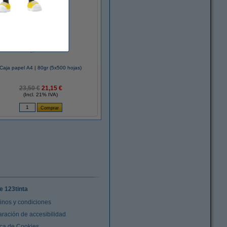
Caja papel A4 | 80gr (5x500 hojas)
23,50 €
21,15 €
(Incl. 21% IVA)
e 123tinta
inos y condiciones
aración de accesibilidad
ica de Cookies