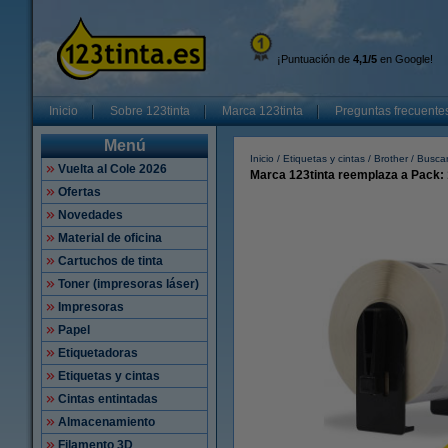
¡Puntuación de
4,1/5
en Google!
Inicio
Sobre 123tinta
Marca 123tinta
Preguntas frecuente
Menú
Inicio
Etiquetas y cintas
Brother
Buscar
Vuelta al Cole 2026
Marca 123tinta reemplaza a Pack: 
Ofertas
Novedades
Material de oficina
Cartuchos de tinta
Toner (impresoras láser)
Impresoras
Papel
Etiquetadoras
Etiquetas y cintas
Cintas entintadas
Almacenamiento
Filamento 3D