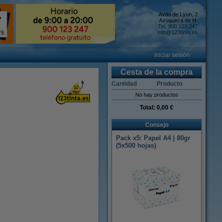
Avda de Lyon, 2
Azuqueca de H.
Tel: 900 123 247
info@123tinta.es
Iniciar sesión
Cesta de la compra
Cantidad
Producto
No hay productos
Total:
0,00 €
Consejo
Pack x5: Papel A4 | 80gr
(5x500 hojas)