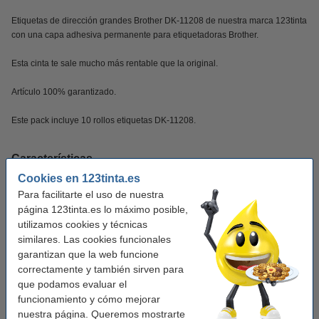
Etiquetas de dirección grandes Brother DK-11208 de nuestra marca 123tinta
con una capa adhesiva permanente para etiquetadoras Brother.
Esta cinta te sale mucho más rentable que la original.
Artículo 100% garantizado.
Este pack incluye 10 rollos etiquetas DK-11208.
Características
Cookies en 123tinta.es
Para facilitarte el uso de nuestra
Marca:
123tinta
página 123tinta.es lo máximo posible,
Núm. de item:
650520
utilizamos cookies y técnicas
similares. Las cookies funcionales
Uso:
etiquetas de direcciones
garantizan que la web funcione
Modelo:
autoadhesivo
correctamente y también sirven para
que podamos evaluar el
Medidas:
90 x 38 mm (LxAn)
funcionamiento y cómo mejorar
Cantidad:
10 x 400 etiquetas
nuestra página. Queremos mostrarte