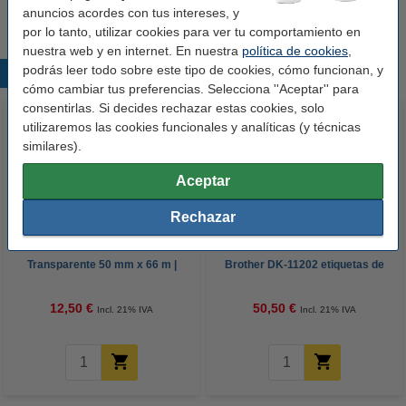
anuncios acordes con tus intereses, y
por lo tanto, utilizar cookies para ver tu comportamiento en
nuestra web y en internet. En nuestra
política de cookies
,
podrás leer todo sobre este tipo de cookies, cómo funcionan, y
Productos destacados
cómo cambiar tus preferencias. Selecciona ''Aceptar'' para
consentirlas. Si decides rechazar estas cookies, solo
utilizaremos las cookies funcionales y analíticas (y técnicas
similares).
Aceptar
Rechazar
123tinta Cinta de Embalaje
Marca 123tinta reemplaza a
Transparente 50 mm x 66 m |
Brother DK-11202 etiquetas de
Pack 6 rollos
envío | Pack 5 uds
12,50 €
50,50 €
Incl. 21% IVA
Incl. 21% IVA