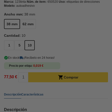
Marca:
123tinta
Núm. de item:
650520
Uso:
etiquetas de direcciones
Modelo:
autoadhesivo
Ancho mm:
38 mm
38 mm
62 mm
Cantidad:
10
1
5
10
En stock
¡Recíbelo en 24 horas!
Precio por etiqu
0,019 €
77,50 €
Comprar
Descripción
Características
Descripción