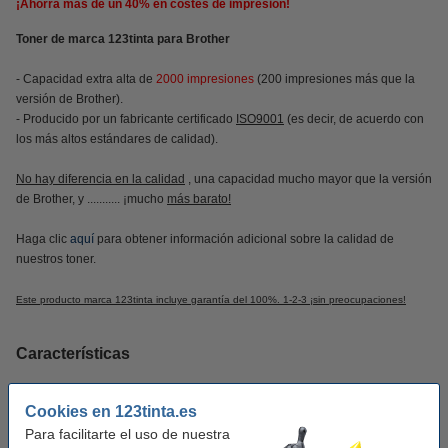
¡Ahorra más de un
40%
en costes de impresión!
Toner de marca 123tinta para Brother
- Capacidad extra alta de
2000 impresiones
(200 impresiones más que la
versión de Brother).
- Producido por un fabricante certificado
ISO9001
(es decir, de acuerdo con
los más altos estándares de calidad).
No hay diferencia en la calidad
, una capacidad mucho mayor que la versión
de Brother, y ........... ¡mucho
más barato!
Haga clic
aquí
para obtener información adicional sobre la calidad de
nuestros toner.
Este producto marca 123tinta incluye garantía del 100%. 1-2-3 ¡sin preocupaciones!
Características
Marca:
123tinta
Cookies en 123tinta.es
Para facilitarte el uso de nuestra
Tipo:
toner