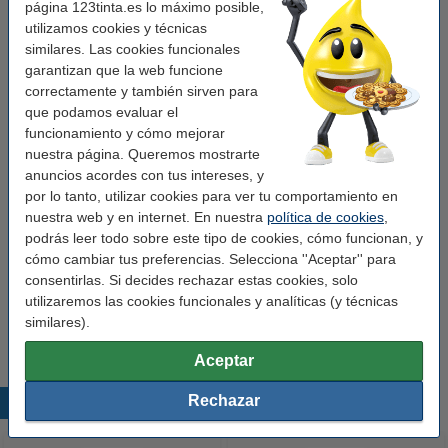
página 123tinta.es lo máximo posible,
Color:
amarillo
utilizamos cookies y técnicas
similares. Las cookies funcionales
Capacidad:
± 2.000 páginas
garantizan que la web funcione
Código EAN:
8718237056869
correctamente y también sirven para
que podamos evaluar el
Núm. de item:
051117
funcionamiento y cómo mejorar
nuestra página. Queremos mostrarte
anuncios acordes con tus intereses, y
Consejo: añade papel
por lo tanto, utilizar cookies para ver tu comportamiento en
nuestra web y en internet. En nuestra
política de cookies
,
Caja papel A4 | 80gr (5x500 hojas)
23,50 €
21,15 €
podrás leer todo sobre este tipo de cookies, cómo funcionan, y
cómo cambiar tus preferencias. Selecciona ''Aceptar'' para
consentirlas. Si decides rechazar estas cookies, solo
Consejo
utilizaremos las cookies funcionales y analíticas (y técnicas
Le recomendamos que utilice este toner (marca 123tinta) en lugar
similares).
de la versión de Brother.
Aceptar
Rechazar
Productos destacados