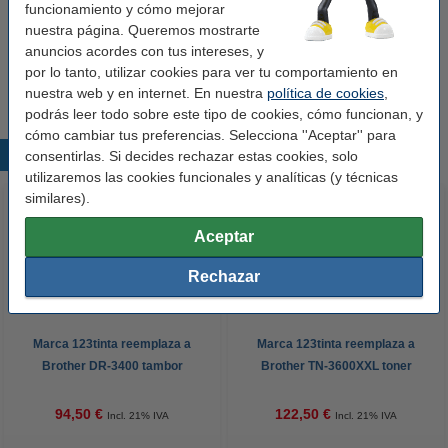
funcionamiento y cómo mejorar
nuestra página. Queremos mostrarte
Consejo
anuncios acordes con tus intereses, y
Te recomendamos comprar este tambor (marca 123tinta) en lugar
por lo tanto, utilizar cookies para ver tu comportamiento en
del original.
nuestra web y en internet. En nuestra
política de cookies
,
podrás leer todo sobre este tipo de cookies, cómo funcionan, y
cómo cambiar tus preferencias. Selecciona ''Aceptar'' para
Productos destacados
consentirlas. Si decides rechazar estas cookies, solo
utilizaremos las cookies funcionales y analíticas (y técnicas
similares).
Aceptar
Rechazar
Marca 123tinta reemplaza a
Marca 123tinta reemplaza a
Brother DR-3400 tambor
Brother TN-3600XXL toner
negro XXL
94,50 €
122,50 €
Incl. 21% IVA
Incl. 21% IVA