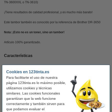
TN-3600XXL o TN-3610)
¡Tiene resultados de calidad profesional, y es mucho más barato!
Este tambor también es conocido por la referencia de Brother DR-3650
Nota: ¡Esto no es un toner, sino un tambor!
Artículo 100% garantizado.
Características
Marca:
123tinta
Cookies en 123tinta.es
Tipo:
tambor
Para facilitarte el uso de nuestra
página 123tinta.es lo máximo posible,
Color:
negro
utilizamos cookies y técnicas
Capacidad:
similares. Las cookies funcionales
± 75.000 páginas
garantizan que la web funcione
Código EAN:
8718237116082
correctamente y también sirven para
que podamos evaluar el
Núm. de item:
051439