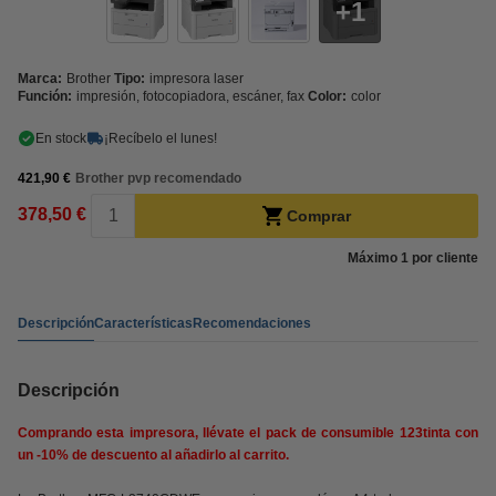
1
Marca:
Brother
Tipo:
impresora laser
Función:
impresión, fotocopiadora, escáner, fax
Color:
color
En stock
¡Recíbelo el lunes!
421,90 €
Brother pvp recomendado
378,50 €
Comprar
Máximo 1 por cliente
Descripción
Características
Recomendaciones
Descripción
Comprando esta impresora, llévate el pack de consumible 123tinta con
un -10% de descuento al añadirlo al carrito.