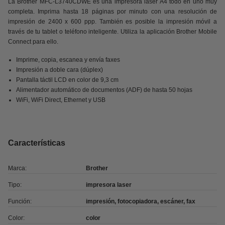
La Brother MFC-L3740CDWE es una impresora láser A4 todo en uno muy
completa. Imprima hasta 18 páginas por minuto con una resolución de
impresión de 2400 x 600 ppp. También es posible la impresión móvil a
través de tu tablet o teléfono inteligente. Utiliza la aplicación Brother Mobile
Connect para ello.
Imprime, copia, escanea y envía faxes
Impresión a doble cara (dúplex)
Pantalla táctil LCD en color de 9,3 cm
Alimentador automático de documentos (ADF) de hasta 50 hojas
WiFi, WiFi Direct, Ethernet y USB
Características
Marca:
Brother
Tipo:
impresora laser
Función:
impresión, fotocopiadora, escáner, fax
Color:
color