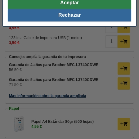
Aceptar
Cables de impresora
Rechazar
Brother NO incluye cable USB ni cable de red.
123tinta Cable de impresora USB (2 metros)
4,95 €
123tinta Cable de impresora USB (1 metro)
3,50 €
Consejo: amplía la garantía de tu impresora
Garantía de 4 años para Brother MFC-L3740CDWE
56,50 €
Garantía de 5 años para Brother MFC-L3740CDWE
71,50 €
Más información sobre la garantía ampliada
Papel
Papel A4 Estándar 80gr (500 hojas)
4,95 €