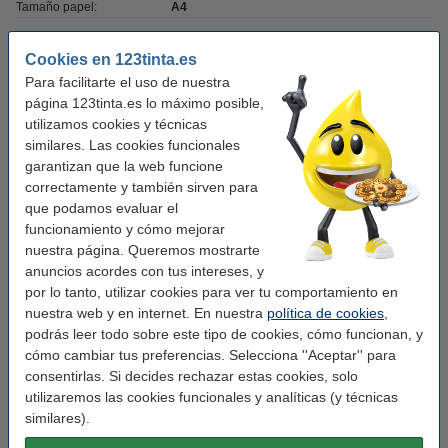
Tamaño papel:
A4
Wifi:
sí
Cookies en 123tinta.es
Ethernet:
sí
Para facilitarte el uso de nuestra
página 123tinta.es lo máximo posible,
Wifi direct:
sí
utilizamos cookies y técnicas
Conexión impresora:
USB
similares. Las cookies funcionales
garantizan que la web funcione
Adf:
sí (50 hojas)
correctamente y también sirven para
Dúplex:
sí (impresión)
que podamos evaluar el
funcionamiento y cómo mejorar
Impresión móvil:
sí (aplicación de impresión)
nuestra página. Queremos mostrarte
anuncios acordes con tus intereses, y
Memoria:
512 MB
por lo tanto, utilizar cookies para ver tu comportamiento en
Lugar de uso:
Oficina pequeña
nuestra web y en internet. En nuestra
política de cookies
,
podrás leer todo sobre este tipo de cookies, cómo funcionan, y
cómo cambiar tus preferencias. Selecciona ''Aceptar'' para
Consejo: compra el toner
consentirlas. Si decides rechazar estas cookies, solo
Marca 123tinta reemplaza a Brother TN-248
utilizaremos las cookies funcionales y analíticas (y técnicas
toners | Pack negro + 3 colores
similares).
149,50 €