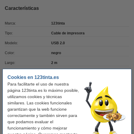
Características
Marca:
123tinta
Tipo:
Cable de impresora
Modelo:
USB 2.0
Color:
negro
Largo:
2 m
Conector 1:
-
Cookies en 123tinta.es
Conector 2:
-
Para facilitarte el uso de nuestra
página 123tinta.es lo máximo posible,
Velocidad descarga:
480
utilizamos cookies y técnicas
Amperaje:
1.0 A
similares. Las cookies funcionales
garantizan que la web funcione
Núm. de item:
302309
correctamente y también sirven para
que podamos evaluar el
funcionamiento y cómo mejorar
Consejo