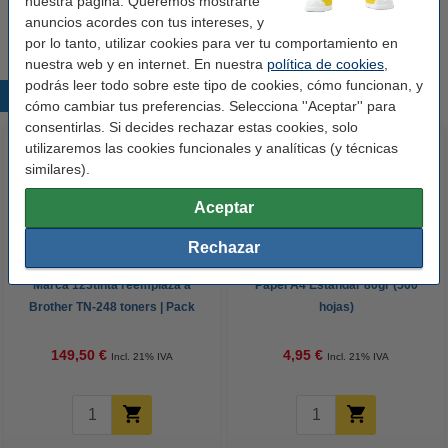
nuestra página. Queremos mostrarte
Te recomendamos comprar este cable 123tinta y ahorrar costes.
anuncios acordes con tus intereses, y
por lo tanto, utilizar cookies para ver tu comportamiento en
nuestra web y en internet. En nuestra
política de cookies
,
podrás leer todo sobre este tipo de cookies, cómo funcionan, y
Productos destacados
cómo cambiar tus preferencias. Selecciona ''Aceptar'' para
consentirlas. Si decides rechazar estas cookies, solo
utilizaremos las cookies funcionales y analíticas (y técnicas
similares).
Aceptar
Rechazar
Marca 123tinta reemplaza a
Papel A4 Estándar 80gr (500
Brother TN-248 toners | Pack
hojas)
negro + 3 colores
149,50 €
4,95 €
Incl. 21% IVA
Incl. 21% IVA