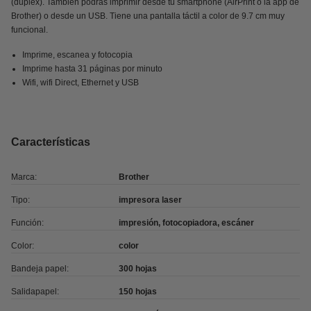
(duplex). También podrás imprimir desde tu smartphone (AirPrint o la app de
Brother) o desde un USB. Tiene una pantalla táctil a color de 9.7 cm muy
funcional.
Imprime, escanea y fotocopia
Imprime hasta 31 páginas por minuto
Wifi, wifi Direct, Ethernet y USB
Características
Marca:
Brother
Tipo:
impresora laser
Función:
impresión, fotocopiadora, escáner
Color:
color
Bandeja papel:
300 hojas
Salidapapel:
150 hojas