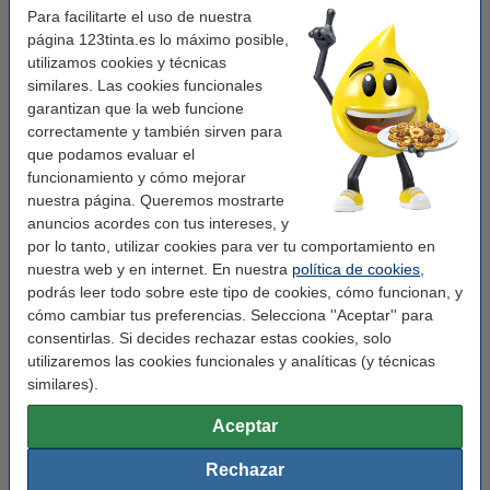
Conexión impresora:
USB
Para facilitarte el uso de nuestra
página 123tinta.es lo máximo posible,
Adf:
sí (50 hojas)
utilizamos cookies y técnicas
Dúplex:
sí (impresión)
similares. Las cookies funcionales
garantizan que la web funcione
Impresión móvil:
sí (AirPrint, Mopria, print app)
correctamente y también sirven para
Memoria:
512 MB
que podamos evaluar el
funcionamiento y cómo mejorar
Lugar de uso:
Oficina pequeña
nuestra página. Queremos mostrarte
anuncios acordes con tus intereses, y
por lo tanto, utilizar cookies para ver tu comportamiento en
Consejo: compra el toner
nuestra web y en internet. En nuestra
política de cookies
,
Marca 123tinta reemplaza a Brother TN-421BK/
podrás leer todo sobre este tipo de cookies, cómo funcionan, y
toners | Pack negro + 3 colores
cómo cambiar tus preferencias. Selecciona ''Aceptar'' para
204,50 €
consentirlas. Si decides rechazar estas cookies, solo
utilizaremos las cookies funcionales y analíticas (y técnicas
Cables de impresora
similares).
Brother NO incluye cable USB ni cable de red.
Aceptar
123tinta Cable de impresora USB (2 metros)
4,95 €
Rechazar
123tinta Cable de impresora USB (1 metro)