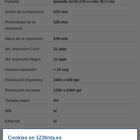
Pantalla:
pantalla táctil LCD a color (9,3 cm)
Ancho de la impresora:
435 mm
Profundidad de la
526 mm
impresora:
Altura de la impresora:
539 mm
Vel. Impresión Color:
31 ppm
Vel. Impresión Negro:
31 ppm
Primera impresión:
< 15 seg
Resolución impresora:
2400 x 600 ppi
Resolución escaneo:
1200 x 2400 ppi
Tamaño papel:
A4
Wifi:
sí
Ethernet:
sí
Wifi direct:
sí
Cookies en 123tinta.es