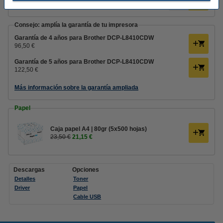
3,50 €
Consejo: amplía la garantía de tu impresora
Garantía de 4 años para Brother DCP-L8410CDW
96,50 €
Garantía de 5 años para Brother DCP-L8410CDW
122,50 €
Más información sobre la garantía ampliada
Papel
Caja papel A4 | 80gr (5x500 hojas)
23,50 €
21,15 €
Descargas
Opciones
Detalles
Toner
Driver
Papel
Cable USB