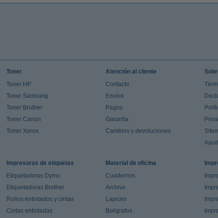
Toner
Atención al cliente
Sobr
Toner HP
Contacto
Térm
Toner Samsung
Envíos
Decl
Toner Brother
Pagos
Polít
Toner Canon
Garantía
Priv
Toner Xerox
Cambios y devoluciones
Site
Ayu
Impresoras de etiquetas
Material de oficina
Impr
Etiquetadoras Dymo
Cuadernos
Impre
Etiquetadoras Brother
Archivo
Impr
Rollos entintados y cintas
Lapices
Impre
Cintas entintadas
Boligrafos
Impr