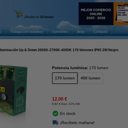
¡Recibe en
24 horas
!
s
Trabaja con nosotros
Opiniones
Blog
Contacto
or Iluminación Up & Down 2000K-2700K-4000K 170 lúmenes IP65 2W Negro
Potencia lumínica:
170 lumen
170 lumen
450 lumen
12,00 €
9,92 € Excl. 21% IVA
En stock
¡Recíbelo mañana!