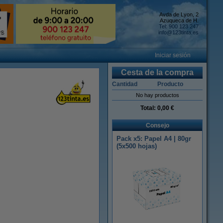
Avda de Lyon, 2
Azuqueca de H.
Tel: 900 123 247
info@123tinta.es
Iniciar sesión
Cesta de la compra
Cantidad
Producto
No hay productos
Total:
0,00 €
Consejo
Pack x5: Papel A4 | 80gr
(5x500 hojas)