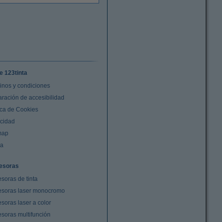
e 123tinta
inos y condiciones
aración de accesibilidad
ica de Cookies
acidad
map
da
esoras
soras de tinta
esoras laser monocromo
soras laser a color
esoras multifunción