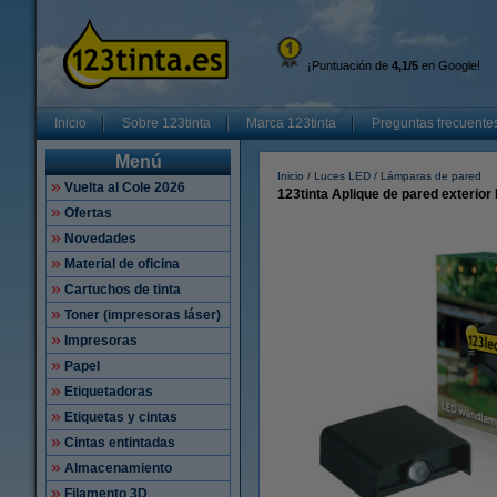
¡Puntuación de
4,1/5
en Google!
Inicio
Sobre 123tinta
Marca 123tinta
Preguntas frecuente
Menú
Inicio
Luces LED
Lámparas de pared
Vuelta al Cole 2026
123tinta Aplique de pared exteri
Ofertas
Novedades
Material de oficina
Cartuchos de tinta
Toner (impresoras láser)
Impresoras
Papel
Etiquetadoras
Etiquetas y cintas
Cintas entintadas
Almacenamiento
Filamento 3D