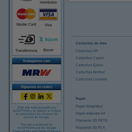
reembolso
Master Card
Visa
Cartuchos de tinta
Bizum
Transferencia
Cartuchos HP
Cartuchos Canon
Trabajamos con:
Cartuchos Epson
Cartuchos Brother
Cartuchos Lexmark
Síguenos en redes:
Papel
Papel fotográfico
Este sitio está protegido por
reCAPTCHA y se aplican la
Política
Papel estándar A4
de privacidad
y los
términos de
servicio de Google
.
Filamento 3D PETG
This site is protected by
Filamento 3D PLA
reCAPTCHA and the Google
Privacy Policy
and
Terms of Service