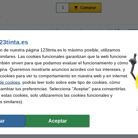
Comprar
r
stante un aspecto moderno con el aplique de pared para exteriores Up & Down 2
 una iluminación flexible para cada situación. Su diseño compacto garantiza una c
patios. Puedes elegir fácilmente entre 3 colores de luz y crear siempre el ambiente
23tinta.es
ea un hermoso acento en la pared y añade profundidad. El ángulo de haz enfocad
uso de nuestra página 123tinta.es lo máximo posible, utilizamos
radas. Gracias a su clasificación IP65, el aplique es resistente a la lluvia, el polvo
egrada es de bajo consumo y requiere poco mantenimiento. Ahorra tiempo gracias a 
similares. Las cookies funcionales garantizan que la web funcione
mbién sirven para que podamos evaluar el funcionamiento y cómo
gina. Queremos mostrarte anuncios acordes con tus intereses, y
ar cookies para ver tu comportamiento en nuestra web y en internet.
 de cookies
, podrás leer todo sobre este tipo de cookies, cómo
d
Ángulo de iluminación:
vatios:
ambiar tus preferencias. Selecciona ''Aceptar'' para consentirlas.
orio de pared
Regulable:
 estas cookies, solo utilizaremos las cookies funcionales y
o ajustable
Frecuencia de entrada:
s similares).
umen
Medidas:
 down
Nivel de protección:
Uso:
ngulo
Clase:
horas de funcionamiento:
ar
Aceptar
2.000 - 4.000 K
Núm. de item: