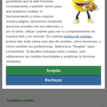
garantizan que la web funcione
casquillo:
GU10
correctamente y también sirven para
que podamos evaluar el
forma:
rectángulo
funcionamiento y cómo mejorar
Material:
aluminio, vidrio
nuestra página. Queremos mostrarte
anuncios acordes con tus intereses, y
Sensor de movimiento:
No
por lo tanto, utilizar cookies para ver tu comportamiento en
Voltaje mín:
220 - 240 V
nuestra web y en internet. En nuestra
política de cookies
,
podrás leer todo sobre este tipo de cookies, cómo funcionan, y
Frecuencia de entrada:
50-60Hz
cómo cambiar tus preferencias. Selecciona ''Aceptar'' para
Medidas:
68 x 92 x 150 mm (LxAnxAl)
consentirlas. Si decides rechazar estas cookies, solo
utilizaremos las cookies funcionales y analíticas (y técnicas
Temperatura de
-20 hasta +40 °C
similares).
funcionamiento:
Aceptar
Nivel de protección:
IP44
Uso:
dentro / fuera
Rechazar
Núm. de item:
LDR08842
Completa tu pedido: