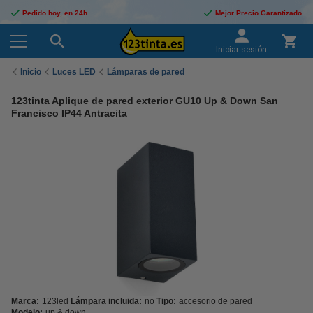
Pedido hoy, en 24h
Mejor Precio Garantizado
Iniciar sesión
Inicio
Luces LED
Lámparas de pared
123tinta Aplique de pared exterior GU10 Up & Down San
Francisco IP44 Antracita
Marca:
123led
Lámpara incluida:
no
Tipo:
accesorio de pared
Modelo:
up & down