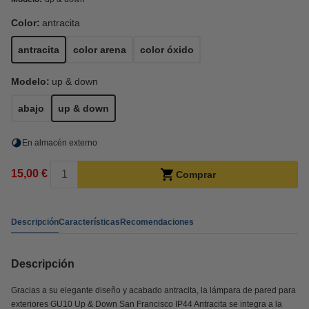
Color:
antracita
antracita
color arena
color óxido
Modelo:
up & down
abajo
up & down
En almacén externo
15,00 €
Comprar
Descripción
Características
Recomendaciones
Descripción
Gracias a su elegante diseño y acabado antracita, la lámpara de pared para
exteriores GU10 Up & Down San Francisco IP44 Antracita se integra a la