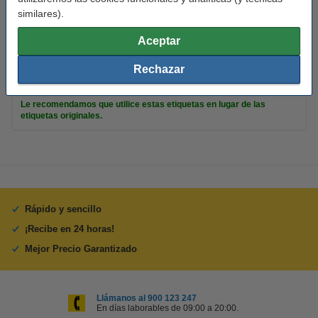
Material:
polipropileno (capa superior)
similares).
Temp mín:
-18 - 50 °C
Aceptar
Cantidad:
500 etiquetas
Rechazar
Consejo
Le recomendamos que utilice estas etiquetas en lugar de las
etiquetas originales.
Rápido y sencillo
¡Recibe en 24 horas!
Mejor Precio Garantizado
Llámanos al 900 123 247
En días laborables de 09:00 a 20:00.