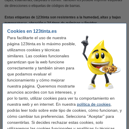
cajas, estanterías, carpetas o correo. También es posible imprimir etiquetas
de direcciones o etiquetas de códigos de barras.
Estas etiquetas de 123tinta son resistentes a la humedad, altas y bajas
temperaturas, abrasión y 24 tipos de químicos y líquidos.
Cookies en 123tinta.es
Gracias al poder adhesivo adicional, las etiquetas se pegarán
Para facilitarte el uso de nuestra
perfectamente durante años, incluso en superficies curvas.
página 123tinta.es lo máximo posible,
utilizamos cookies y técnicas
Verás la diferencia en tu cartera!!!!
similares. Las cookies funcionales
garantizan que la web funcione
Por supuesto con garantía 100%.
correctamente y también sirven para
que podamos evaluar el
Características
funcionamiento y cómo mejorar
nuestra página. Queremos mostrarte
anuncios acordes con tus intereses, y
Marca:
123tinta
por lo tanto, utilizar cookies para ver tu comportamiento en
Uso:
etiquetas de dirección
nuestra web y en internet. En nuestra
política de cookies
,
podrás leer todo sobre este tipo de cookies, cómo funcionan, y
Adherencia:
Adhesivo
cómo cambiar tus preferencias. Selecciona ''Aceptar'' para
Medidas:
consentirlas. Si decides rechazar estas cookies, solo
89 x 25 mm (LxAn)
utilizaremos las cookies funcionales y analíticas (y técnicas