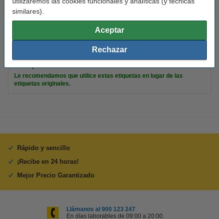
utilizaremos las cookies funcionales y analíticas (y técnicas
Material:
polipropileno (capa superior)
similares).
Temp mín:
-18 - 50 °C
Aceptar
Cantidad:
4.250 etiquetas
Rechazar
Consejo
Le recomendamos que utilice estas etiquetas en lugar de las
etiquetas originales.
Rápido y sencillo
¡Recibe en 24 horas!
Mejor Precio Garantizado
Llámanos al 900 123 247
En días laborables de 09:00 a 20:00.