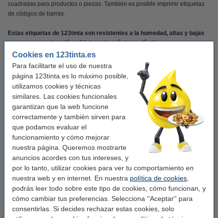
cuadradas para productos o piezas. También es posible imprimir etiquetas
de códigos de barras.
Estas etiquetas de 123tinta son resistentes a la humedad, altas y bajas
temperaturas, abrasión y 24 tipos de químicos y líquidos.
Cookies en 123tinta.es
Gracias al poder adhesivo adicional, las etiquetas se pegarán
Para facilitarte el uso de nuestra
perfectamente durante años, incluso en superficies curvas.
página 123tinta.es lo máximo posible,
utilizamos cookies y técnicas
Verás la diferencia en tu cartera!!!!
similares. Las cookies funcionales
garantizan que la web funcione
Por supuesto con garantía 100%.
correctamente y también sirven para
que podamos evaluar el
Características
funcionamiento y cómo mejorar
nuestra página. Queremos mostrarte
anuncios acordes con tus intereses, y
Marca:
123tinta
por lo tanto, utilizar cookies para ver tu comportamiento en
nuestra web y en internet. En nuestra
política de cookies
,
Uso:
universal
podrás leer todo sobre este tipo de cookies, cómo funcionan, y
Adherencia:
cómo cambiar tus preferencias. Selecciona ''Aceptar'' para
consentirlas. Si decides rechazar estas cookies, solo
Medidas:
25 x 25 mm (LxAn)