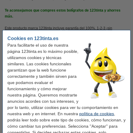
Te aconsejamos que compres estos bolígrafos de 123tinta y ahorres
más.
Este producto marca 123tinta incluye garantía del 100%. 1-2-3 ¡sin
preocupaciones!
Cookies en 123tinta.es
Para facilitarte el uso de nuestra
Características
página 123tinta.es lo máximo posible,
utilizamos cookies y técnicas
similares. Las cookies funcionales
Marca:
123tinta
garantizan que la web funcione
Color:
rojo
correctamente y también sirven para
que podamos evaluar el
Color de la tinta:
rojo
funcionamiento y cómo mejorar
Ancho escritura:
0,4 mm
nuestra página. Queremos mostrarte
anuncios acordes con tus intereses, y
Clip:
sí
por lo tanto, utilizar cookies para ver tu comportamiento en
nuestra web y en internet. En nuestra
política de cookies
,
Recargable:
no
podrás leer todo sobre este tipo de cookies, cómo funcionan, y
Cantidad:
50 unidades
cómo cambiar tus preferencias. Selecciona ''Aceptar'' para
consentirlas. Si decides rechazar estas cookies, solo