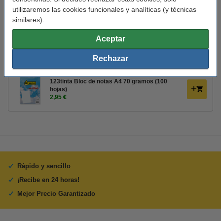
Núm. de item:
400099
utilizaremos las cookies funcionales y analíticas (y técnicas
similares).
Consejo: añade un bloc de notas
Aceptar
123tinta bloc de notas A4 rayado 70 gramos
100 hojas | Pack 10 uds
Rechazar
26,55 €
123tinta Bloc de notas A4 70 gramos (100
hojas)
2,95 €
Rápido y sencillo
¡Recibe en 24 horas!
Mejor Precio Garantizado