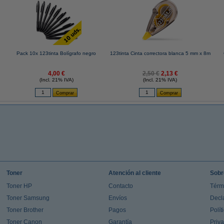
Pack 10x 123tinta Bolígrafo negro
123tinta Cinta correctora blanca 5 mm x 8m
4,00 €
2,50 €
2,13 €
(Incl. 21% IVA)
(Incl. 21% IVA)
Toner
Atención al cliente
Sobr
Toner HP
Contacto
Térm
Toner Samsung
Envíos
Decl
Toner Brother
Pagos
Polít
Toner Canon
Garantía
Priv