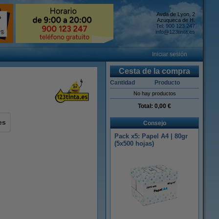
Avda de Lyon, 2
Azuqueca de H.
Tel: 900 123 247
info@123tinta.es
Iniciar sesión
Cesta de la compra
Cantidad
Producto
No hay productos
Total:
0,00 €
es
Consejo
Pack x5: Papel A4 | 80gr
(5x500 hojas)