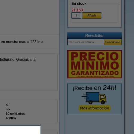
En stock
21,15 €
Newsletter
 en nuestra marca 123tinta
bolígrafo. Gracias a la
sí
no
10 unidades
400097