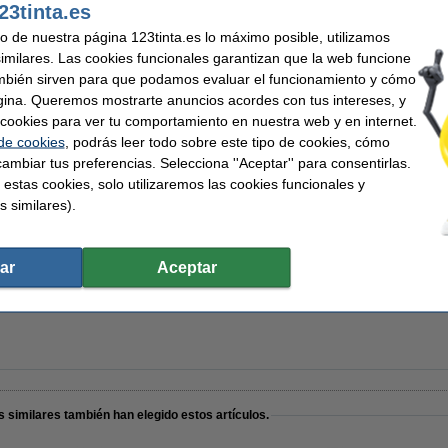
23tinta.es
uso de nuestra página 123tinta.es lo máximo posible, utilizamos
Bolígrafo rojo
similares. Las cookies funcionales garantizan que la web funcione
mbién sirven para que podamos evaluar el funcionamiento y cómo
gina. Queremos mostrarte anuncios acordes con tus intereses, y
ar cookies para ver tu comportamiento en nuestra web y en internet.
 de cookies
, podrás leer todo sobre este tipo de cookies, cómo
ambiar tus preferencias. Selecciona ''Aceptar'' para consentirlas.
 estas cookies, solo utilizaremos las cookies funcionales y
notas A4 rayado 70 gramos 100 hojas | Pack 10 uds
s similares).
ar
Aceptar
otas A4 70 gramos (100 hojas)
 similares también han elegido estos artículos.