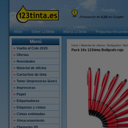
¡Puntuación de
4,1/5
en Google!
Inicio
Sobre 123tinta
Marca 123tinta
Preguntas frecuente
Menú
Inicio
Material de oficina
Bolígrafos
Bol
Vuelta al Cole 2026
Pack 10x 123tinta Bolígrafo rojo
Ofertas
Novedades
Material de oficina
Cartuchos de tinta
Toner (impresoras láser)
Impresoras
Papel
Etiquetadoras
Etiquetas y cintas
Cintas entintadas
Almacenamiento
Filamento 3D