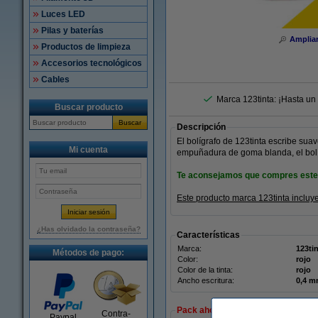
Luces LED
Pilas y baterías
Amplia
Productos de limpieza
Accesorios tecnológicos
Cables
Marca 123tinta: ¡Hasta un
Buscar producto
Buscar
Descripción
El bolígrafo de 123tinta escribe suav
Mi cuenta
empuñadura de goma blanda, el bol
Te aconsejamos que compres este b
Este producto marca 123tinta incluy
¿Has olvidado la contraseña?
Características
Marca:
123ti
Métodos de pago:
Color:
rojo
Color de la tinta:
rojo
Ancho escritura:
0,4 
Pack ahorro
Contra-
Paypal