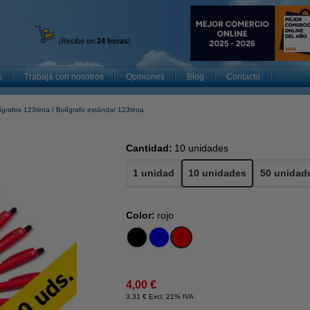
¡Recibe en
24 horas
!
s
Trabaja con nosotros
Opiniones
Blog
Contacto
ígrafos 123tinta
Bolígrafo estándar 123tinta
Cantidad:
10 unidades
1 unidad
10 unidades
50 unidad
Color:
rojo
4,00 €
3,31 € Excl. 21% IVA