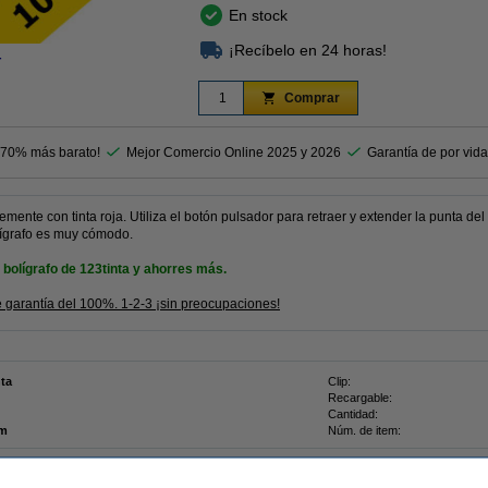
En stock
¡Recíbelo en 24 horas!
r
Comprar
 70% más barato!
Mejor Comercio Online 2025 y 2026
Garantía de por vida
emente con tinta roja. Utiliza el botón pulsador para retraer y extender la punta del 
ígrafo es muy cómodo.
olígrafo de 123tinta y ahorres más.
e garantía del 100%. 1-2-3 ¡sin preocupaciones!
nta
Clip:
Recargable:
Cantidad:
mm
Núm. de item: