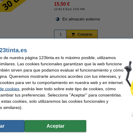
15,50 €
12,81 € Excl. 21% IVA
r
En almacén externo
Comprar
23tinta.es
 70% más barato!
Mejor Comercio Online 2025 y 2026
Garantía de por vida
uso de nuestra página 123tinta.es lo máximo posible, utilizamos
similares. Las cookies funcionales garantizan que la web funcione
nta son ideales para enviar todos sus paquetes de forma segura y ordenada. Estas 
mbién sirven para que podamos evaluar el funcionamiento y cómo
ncho x alto). Fabricadas en cartón de una sola capa de alta calidad, tienen un gr
gina. Queremos mostrarte anuncios acordes con tus intereses, y
ñazos y suciedad. Este paquete contiene 3 x 10 cajas de envío con base de cierre 
etar tus paquetes rápidamente. Las cajas cuentan con una tira adhesiva, lo que el
ar cookies para ver tu comportamiento en nuestra web y en internet.
ble, el destinatario puede abrir la caja fácilmente. Con estas prácticas cajas sin i
 de cookies
, podrás leer todo sobre este tipo de cookies, cómo
.
ambiar tus preferencias. Selecciona ''Aceptar'' para consentirlas.
as de envío de 123tinta y así ahorres costes.
 estas cookies, solo utilizaremos las cookies funcionales y
s similares).
rantía del 100%. 1-2-3 ¡sin preocupaciones!
ar
Aceptar
nta
Onda: