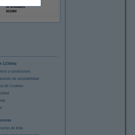
-
30 unidades
301960
e 123tinta
inos y condiciones
aración de accesibilidad
ica de Cookies
acidad
map
da
esoras
soras de tinta