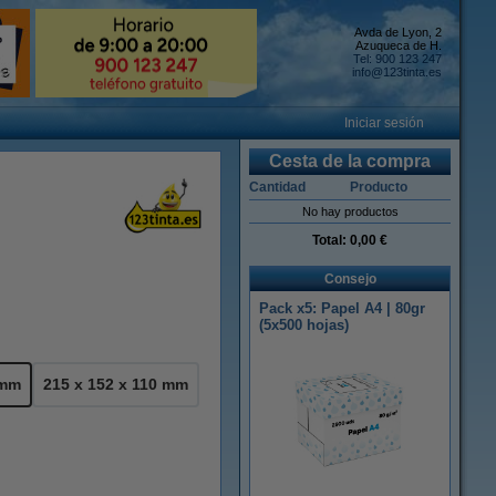
Avda de Lyon, 2
Azuqueca de H.
Tel: 900 123 247
info@123tinta.es
Iniciar sesión
Cesta de la compra
Cantidad
Producto
No hay productos
Total:
0,00 €
Consejo
Pack x5: Papel A4 | 80gr
(5x500 hojas)
 mm
215 x 152 x 110 mm