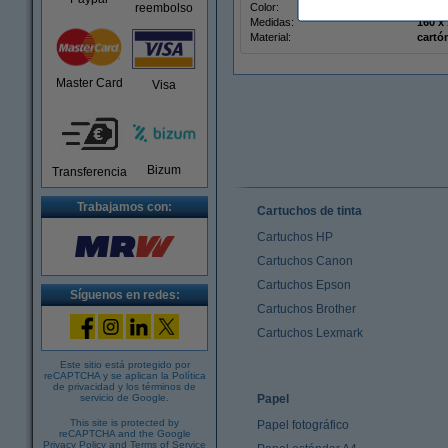
reembolso
Color:
blanc
Medidas:
160 x
Material:
cartó
Master Card
Visa
Bizum
Transferencia
Trabajamos con:
Cartuchos de tinta
Cartuchos HP
Cartuchos Canon
Cartuchos Epson
Síguenos en redes:
Cartuchos Brother
Cartuchos Lexmark
Este sitio está protegido por
reCAPTCHA y se aplican la
Política
de privacidad
y los
términos de
servicio de Google
.
Papel
This site is protected by
Papel fotográfico
reCAPTCHA and the Google
Privacy Policy
and
Terms of Service