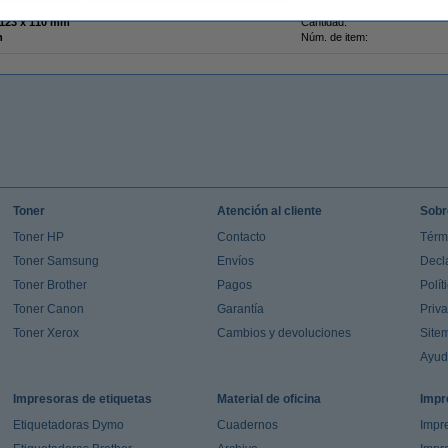
o / marrón
Tipo de onda:
 123 x 110 mm
Cantidad:
n
Núm. de item:
Toner
Atención al cliente
Sobr
Toner HP
Contacto
Térm
Toner Samsung
Envíos
Decl
Toner Brother
Pagos
Polít
Toner Canon
Garantía
Priv
Toner Xerox
Cambios y devoluciones
Site
Ayu
Impresoras de etiquetas
Material de oficina
Impr
Etiquetadoras Dymo
Cuadernos
Impre