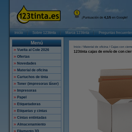
¡Puntuación de
4,1/5
en Google!
Inicio
Sobre 123tinta
Marca 123tinta
Preguntas frecuente
Menú
Inicio
Material de oficina
Cajas con cierr
Vuelta al Cole 2026
123tinta cajas de envío de con cie
Ofertas
Novedades
Material de oficina
Cartuchos de tinta
Toner (impresoras láser)
Impresoras
Papel
Etiquetadoras
Etiquetas y cintas
Cintas entintadas
Almacenamiento
Filamento 3D