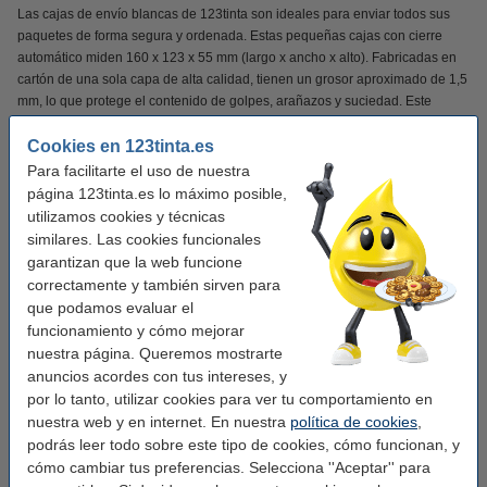
Las cajas de envío blancas de 123tinta son ideales para enviar todos sus
paquetes de forma segura y ordenada. Estas pequeñas cajas con cierre
automático miden 160 x 123 x 55 mm (largo x ancho x alto). Fabricadas en
cartón de una sola capa de alta calidad, tienen un grosor aproximado de 1,5
mm, lo que protege el contenido de golpes, arañazos y suciedad. Este
paquete contiene 3 x 10 cajas de envío con base de cierre automático que
Cookies en 123tinta.es
se pliega fácilmente. Esto te permite empaquetar tus paquetes rápidamente.
Las cajas cuentan con una tira adhesiva, lo que elimina la necesidad de
Para facilitarte el uso de nuestra
cinta adhesiva. Gracias a la tira desprendible, el destinatario puede abrir
página 123tinta.es lo máximo posible,
fácilmente la caja. Con estas prácticas cajas sin impresión, todos sus
utilizamos cookies y técnicas
productos se entregarán en perfectas condiciones.
similares. Las cookies funcionales
garantizan que la web funcione
Te aconsejamos que cojas estas cajas de envío de 123tinta y así ahorres
correctamente y también sirven para
costes.
que podamos evaluar el
funcionamiento y cómo mejorar
Este producto marca 123tinta incluye garantía del 100%. 1-2-3 ¡sin preocupaciones!
nuestra página. Queremos mostrarte
anuncios acordes con tus intereses, y
Características
por lo tanto, utilizar cookies para ver tu comportamiento en
nuestra web y en internet. En nuestra
política de cookies
,
podrás leer todo sobre este tipo de cookies, cómo funcionan, y
Marca:
123tinta
cómo cambiar tus preferencias. Selecciona ''Aceptar'' para