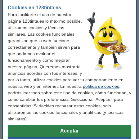
Ancho escritura:
0,4 mm
Cookies en 123tinta.es
Clip:
sí
Para facilitarte el uso de nuestra
página 123tinta.es lo máximo posible,
Recargable:
no
utilizamos cookies y técnicas
Cantidad:
1 unidad
similares. Las cookies funcionales
garantizan que la web funcione
Núm. de item:
400089
correctamente y también sirven para
que podamos evaluar el
Pack ahorro
funcionamiento y cómo mejorar
nuestra página. Queremos mostrarte
Pack 10x 123tinta Bolígrafo negro
anuncios acordes con tus intereses, y
4,00 €
por lo tanto, utilizar cookies para ver tu comportamiento en
nuestra web y en internet. En nuestra
política de cookies
,
podrás leer todo sobre este tipo de cookies, cómo funcionan, y
Pack 50x 123tinta Bolígrafo negro
cómo cambiar tus preferencias. Selecciona ''Aceptar'' para
15,00 €
consentirlas. Si decides rechazar estas cookies, solo
utilizaremos las cookies funcionales y analíticas (y técnicas
Consejo: añade un bloc de notas
similares).
123tinta Bloc de notas A4 70 gramos (100
Aceptar
hojas)
2,95 €