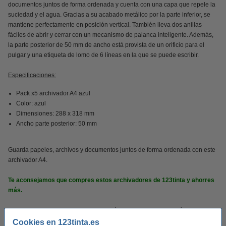
documentos juntos de forma ordenada y cuenta con una capa que repele la
suciedad y el agua. Gracias a su acabado metálico por la parte inferior, se
mantiene perfectamente en posición vertical. También lleva dos anillas
fáciles de abrir y cerrar con un mecanismo de palanca inteligente. Además,
la parte posterior de 50 mm de ancho está provista de un orificio para el
pulgar y una etiqueta de lomo de 6 líneas en la que se puede escribir.
Especificaciones:
Pack x5 archivador A4 azul
Color: azul
Dimensiones: 288 x 318 mm
Ancho parte posterior: 50 mm
Guarda papeles, archivos y documentos juntos de forma ordenada con este
archivador A4.
Te aconsejamos que compres estos archivadores de 123tinta y ahorres
más.
Este producto de marca 123tinta también viene con una garantía del 100%.
Cookies en 123tinta.es