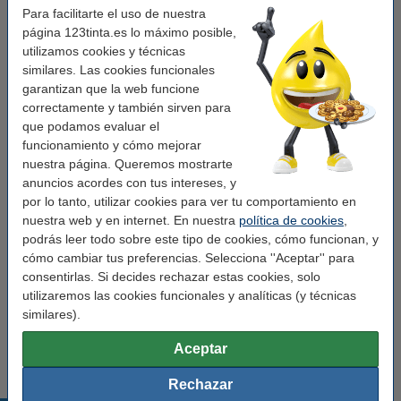
Para facilitarte el uso de nuestra
Características
página 123tinta.es lo máximo posible,
utilizamos cookies y técnicas
Marca:
123tinta
similares. Las cookies funcionales
garantizan que la web funcione
Color:
azul
correctamente y también sirven para
Medidas:
288 x 318 mm (LxAn)
que podamos evaluar el
funcionamiento y cómo mejorar
Material:
plástico
nuestra página. Queremos mostrarte
anuncios acordes con tus intereses, y
Tamaño papel:
A4
por lo tanto, utilizar cookies para ver tu comportamiento en
Ancho detrás:
50 mm
nuestra web y en internet. En nuestra
política de cookies
,
podrás leer todo sobre este tipo de cookies, cómo funcionan, y
Soporte etiquetas:
sí
cómo cambiar tus preferencias. Selecciona ''Aceptar'' para
Agujero de sujeción:
sí
consentirlas. Si decides rechazar estas cookies, solo
utilizaremos las cookies funcionales y analíticas (y técnicas
Protección de bordes:
sí
similares).
Cantidad:
5 unidades
Aceptar
Rechazar