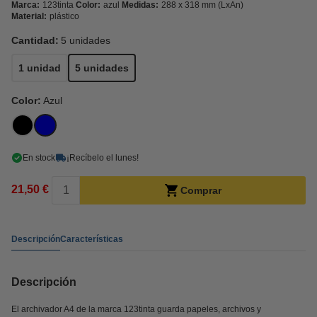
Marca:
123tinta
Color:
azul
Medidas:
288 x 318 mm (LxAn)
Material:
plástico
Cantidad:
5 unidades
1 unidad
5 unidades
Color:
Azul
En stock
¡Recíbelo el lunes!
21,50 €
Comprar
Descripción
Características
Descripción
El archivador A4 de la marca 123tinta guarda papeles, archivos y